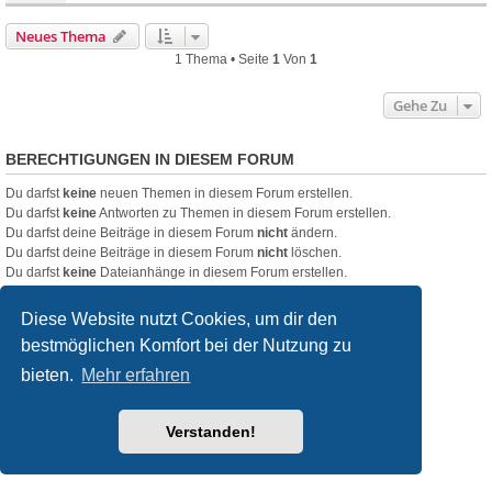
Neues Thema
1 Thema • Seite
1
Von
1
Gehe Zu
BERECHTIGUNGEN IN DIESEM FORUM
Du darfst
keine
neuen Themen in diesem Forum erstellen.
Du darfst
keine
Antworten zu Themen in diesem Forum erstellen.
Du darfst deine Beiträge in diesem Forum
nicht
ändern.
Du darfst deine Beiträge in diesem Forum
nicht
löschen.
Du darfst
keine
Dateianhänge in diesem Forum erstellen.
Startseite
Foren-Übersicht
Diese Website nutzt Cookies, um dir den
bestmöglichen Komfort bei der Nutzung zu
Powered by
phpBB
® Forum Software © phpBB Limited
bieten.
Mehr erfahren
Deutsche Übersetzung durch
phpBB.de
Style
we_universal
created by INVENTEA & v12mike
Datenschutz
Nutzungsbedingungen
Verstanden!