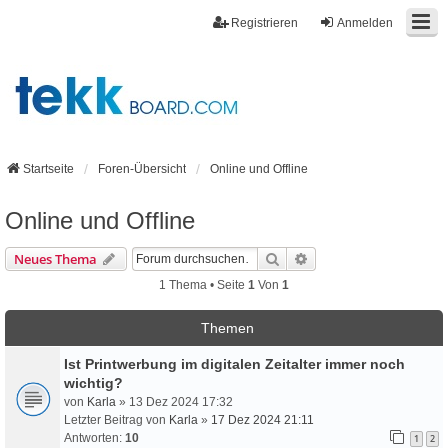
Registrieren
Anmelden
Startseite
Foren-Übersicht
Online und Offline
Online und Offline
Suche
Erweiterte Suche
Neues Thema
1 Thema • Seite
1
Von
1
Themen
Ist Printwerbung im digitalen Zeitalter immer noch
wichtig?
von
Karla
» 13 Dez 2024 17:32
Letzter Beitrag von
Karla
»
17 Dez 2024 21:11
Antworten:
10
1
2