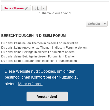
Neues Thema
1 Thema • Seite
1
Von
1
Gehe Zu
BERECHTIGUNGEN IN DIESEM FORUM
Du darfst
keine
neuen Themen in diesem Forum erstellen.
Du darfst
keine
Antworten zu Themen in diesem Forum erstellen.
Du darfst deine Beiträge in diesem Forum
nicht
ändern.
Du darfst deine Beiträge in diesem Forum
nicht
löschen.
Du darfst
keine
Dateianhänge in diesem Forum erstellen.
Startseite
Foren-Übersicht
Diese Website nutzt Cookies, um dir den
bestmöglichen Komfort bei der Nutzung zu
Powered by
phpBB
® Forum Software © phpBB Limited
bieten.
Mehr erfahren
Deutsche Übersetzung durch
phpBB.de
Style
we_universal
created by INVENTEA & v12mike
Datenschutz
Nutzungsbedingungen
Verstanden!