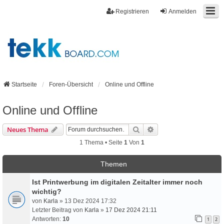
Registrieren
Anmelden
Startseite
Foren-Übersicht
Online und Offline
Online und Offline
Suche
Erweiterte Suche
Neues Thema
1 Thema • Seite
1
Von
1
Themen
Ist Printwerbung im digitalen Zeitalter immer noch
wichtig?
von
Karla
» 13 Dez 2024 17:32
Letzter Beitrag von
Karla
»
17 Dez 2024 21:11
Antworten:
10
1
2