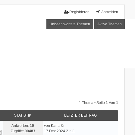
Registrieren
Anmelden
Unbeantwortete Themen
Aktive Themen
1 Thema • Seite
1
Von
1
STATISTIK
LETZTER BEITRAG
Antworten:
10
von
Karla
Zugriffe:
90483
17 Dez 2024 21:11
2