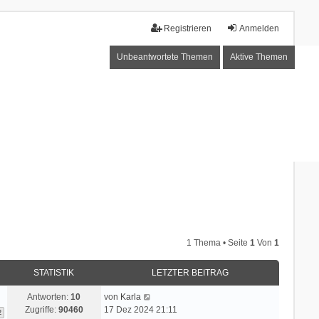
Registrieren
Anmelden
Unbeantwortete Themen
Aktive Themen
1 Thema • Seite
1
Von
1
STATISTIK
LETZTER BEITRAG
Antworten:
10
von
Karla
Zugriffe:
90460
17 Dez 2024 21:11
2