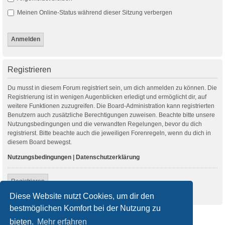
Meinen Online-Status während dieser Sitzung verbergen
Registrieren
Du musst in diesem Forum registriert sein, um dich anmelden zu können. Die
Registrierung ist in wenigen Augenblicken erledigt und ermöglicht dir, auf
weitere Funktionen zuzugreifen. Die Board-Administration kann registrierten
Benutzern auch zusätzliche Berechtigungen zuweisen. Beachte bitte unsere
Nutzungsbedingungen und die verwandten Regelungen, bevor du dich
registrierst. Bitte beachte auch die jeweiligen Forenregeln, wenn du dich in
diesem Board bewegst.
Nutzungsbedingungen
|
Datenschutzerklärung
Registrieren
Diese Website nutzt Cookies, um dir den
bestmöglichen Komfort bei der Nutzung zu
Startseite
Foren-Übersicht
bieten.
Mehr erfahren