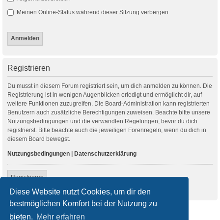
Meinen Online-Status während dieser Sitzung verbergen
Registrieren
Du musst in diesem Forum registriert sein, um dich anmelden zu können. Die
Registrierung ist in wenigen Augenblicken erledigt und ermöglicht dir, auf
weitere Funktionen zuzugreifen. Die Board-Administration kann registrierten
Benutzern auch zusätzliche Berechtigungen zuweisen. Beachte bitte unsere
Nutzungsbedingungen und die verwandten Regelungen, bevor du dich
registrierst. Bitte beachte auch die jeweiligen Forenregeln, wenn du dich in
diesem Board bewegst.
Nutzungsbedingungen
|
Datenschutzerklärung
Registrieren
Diese Website nutzt Cookies, um dir den
bestmöglichen Komfort bei der Nutzung zu
Startseite
Foren-Übersicht
bieten.
Mehr erfahren