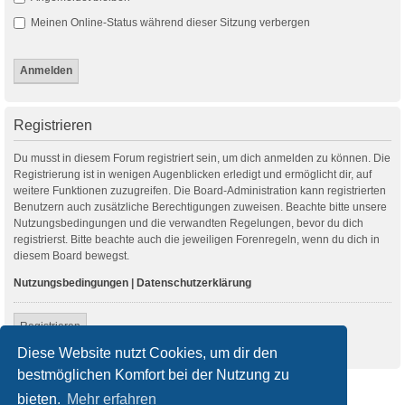
Meinen Online-Status während dieser Sitzung verbergen
Registrieren
Du musst in diesem Forum registriert sein, um dich anmelden zu können. Die
Registrierung ist in wenigen Augenblicken erledigt und ermöglicht dir, auf
weitere Funktionen zuzugreifen. Die Board-Administration kann registrierten
Benutzern auch zusätzliche Berechtigungen zuweisen. Beachte bitte unsere
Nutzungsbedingungen und die verwandten Regelungen, bevor du dich
registrierst. Bitte beachte auch die jeweiligen Forenregeln, wenn du dich in
diesem Board bewegst.
Nutzungsbedingungen
|
Datenschutzerklärung
Registrieren
Diese Website nutzt Cookies, um dir den
bestmöglichen Komfort bei der Nutzung zu
Startseite
Foren-Übersicht
bieten.
Mehr erfahren