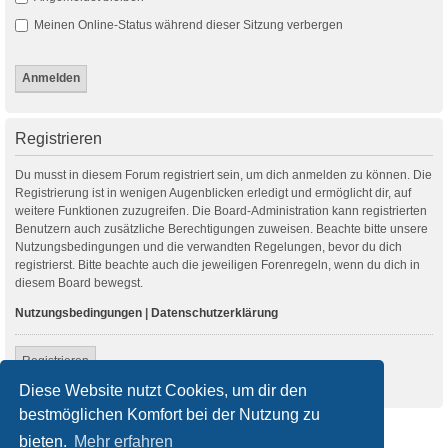
Meinen Online-Status während dieser Sitzung verbergen
Registrieren
Du musst in diesem Forum registriert sein, um dich anmelden zu können. Die
Registrierung ist in wenigen Augenblicken erledigt und ermöglicht dir, auf
weitere Funktionen zuzugreifen. Die Board-Administration kann registrierten
Benutzern auch zusätzliche Berechtigungen zuweisen. Beachte bitte unsere
Nutzungsbedingungen und die verwandten Regelungen, bevor du dich
registrierst. Bitte beachte auch die jeweiligen Forenregeln, wenn du dich in
diesem Board bewegst.
Nutzungsbedingungen
|
Datenschutzerklärung
Registrieren
Diese Website nutzt Cookies, um dir den
bestmöglichen Komfort bei der Nutzung zu
Startseite
Foren-Übersicht
bieten.
Mehr erfahren