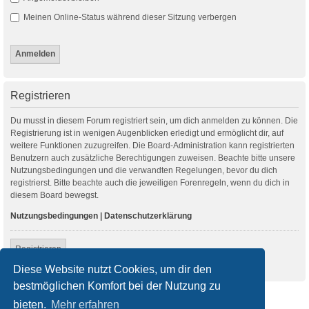
Meinen Online-Status während dieser Sitzung verbergen
Registrieren
Du musst in diesem Forum registriert sein, um dich anmelden zu können. Die
Registrierung ist in wenigen Augenblicken erledigt und ermöglicht dir, auf
weitere Funktionen zuzugreifen. Die Board-Administration kann registrierten
Benutzern auch zusätzliche Berechtigungen zuweisen. Beachte bitte unsere
Nutzungsbedingungen und die verwandten Regelungen, bevor du dich
registrierst. Bitte beachte auch die jeweiligen Forenregeln, wenn du dich in
diesem Board bewegst.
Nutzungsbedingungen
|
Datenschutzerklärung
Registrieren
Diese Website nutzt Cookies, um dir den
bestmöglichen Komfort bei der Nutzung zu
Startseite
Foren-Übersicht
bieten.
Mehr erfahren