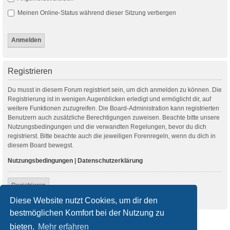
Meinen Online-Status während dieser Sitzung verbergen
Registrieren
Du musst in diesem Forum registriert sein, um dich anmelden zu können. Die
Registrierung ist in wenigen Augenblicken erledigt und ermöglicht dir, auf
weitere Funktionen zuzugreifen. Die Board-Administration kann registrierten
Benutzern auch zusätzliche Berechtigungen zuweisen. Beachte bitte unsere
Nutzungsbedingungen und die verwandten Regelungen, bevor du dich
registrierst. Bitte beachte auch die jeweiligen Forenregeln, wenn du dich in
diesem Board bewegst.
Nutzungsbedingungen
|
Datenschutzerklärung
Registrieren
Diese Website nutzt Cookies, um dir den
bestmöglichen Komfort bei der Nutzung zu
Startseite
Foren-Übersicht
bieten.
Mehr erfahren