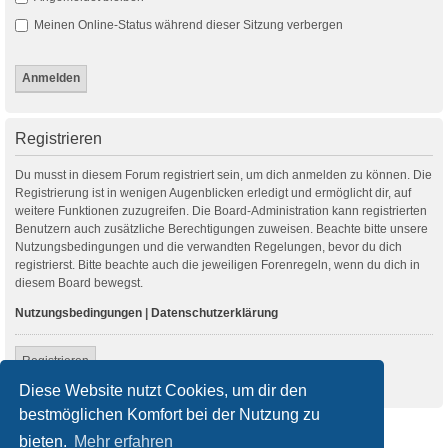
Meinen Online-Status während dieser Sitzung verbergen
Registrieren
Du musst in diesem Forum registriert sein, um dich anmelden zu können. Die
Registrierung ist in wenigen Augenblicken erledigt und ermöglicht dir, auf
weitere Funktionen zuzugreifen. Die Board-Administration kann registrierten
Benutzern auch zusätzliche Berechtigungen zuweisen. Beachte bitte unsere
Nutzungsbedingungen und die verwandten Regelungen, bevor du dich
registrierst. Bitte beachte auch die jeweiligen Forenregeln, wenn du dich in
diesem Board bewegst.
Nutzungsbedingungen
|
Datenschutzerklärung
Registrieren
Diese Website nutzt Cookies, um dir den
bestmöglichen Komfort bei der Nutzung zu
Startseite
Foren-Übersicht
bieten.
Mehr erfahren