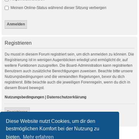
Meinen Online-Status während dieser Sitzung verbergen
Registrieren
Du musst in diesem Forum registriert sein, um dich anmelden zu können. Die
Registrierung ist in wenigen Augenblicken erledigt und ermöglicht dir, auf
weitere Funktionen zuzugreifen. Die Board-Administration kann registrierten
Benutzern auch zusätzliche Berechtigungen zuweisen. Beachte bitte unsere
Nutzungsbedingungen und die verwandten Regelungen, bevor du dich
registrierst. Bitte beachte auch die jeweiligen Forenregeln, wenn du dich in
diesem Board bewegst.
Nutzungsbedingungen
|
Datenschutzerklärung
Registrieren
Diese Website nutzt Cookies, um dir den
bestmöglichen Komfort bei der Nutzung zu
Startseite
Foren-Übersicht
bieten.
Mehr erfahren