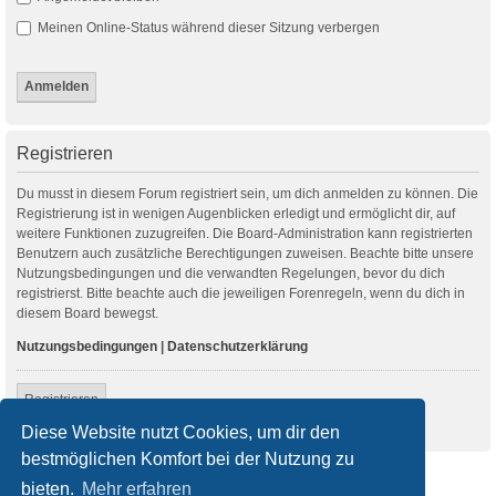
Meinen Online-Status während dieser Sitzung verbergen
Registrieren
Du musst in diesem Forum registriert sein, um dich anmelden zu können. Die
Registrierung ist in wenigen Augenblicken erledigt und ermöglicht dir, auf
weitere Funktionen zuzugreifen. Die Board-Administration kann registrierten
Benutzern auch zusätzliche Berechtigungen zuweisen. Beachte bitte unsere
Nutzungsbedingungen und die verwandten Regelungen, bevor du dich
registrierst. Bitte beachte auch die jeweiligen Forenregeln, wenn du dich in
diesem Board bewegst.
Nutzungsbedingungen
|
Datenschutzerklärung
Registrieren
Diese Website nutzt Cookies, um dir den
bestmöglichen Komfort bei der Nutzung zu
Startseite
Foren-Übersicht
bieten.
Mehr erfahren