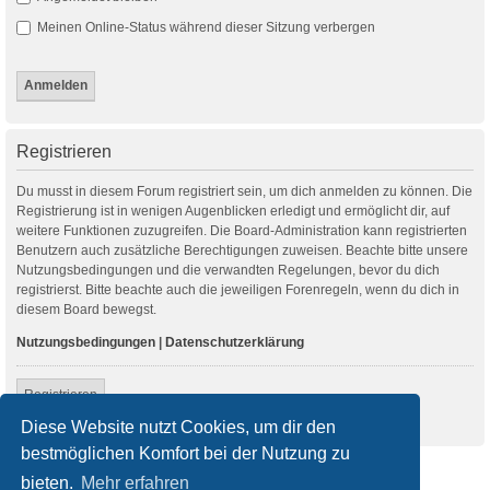
Meinen Online-Status während dieser Sitzung verbergen
Registrieren
Du musst in diesem Forum registriert sein, um dich anmelden zu können. Die
Registrierung ist in wenigen Augenblicken erledigt und ermöglicht dir, auf
weitere Funktionen zuzugreifen. Die Board-Administration kann registrierten
Benutzern auch zusätzliche Berechtigungen zuweisen. Beachte bitte unsere
Nutzungsbedingungen und die verwandten Regelungen, bevor du dich
registrierst. Bitte beachte auch die jeweiligen Forenregeln, wenn du dich in
diesem Board bewegst.
Nutzungsbedingungen
|
Datenschutzerklärung
Registrieren
Diese Website nutzt Cookies, um dir den
bestmöglichen Komfort bei der Nutzung zu
Startseite
Foren-Übersicht
bieten.
Mehr erfahren