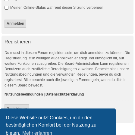
Meinen Online-Status während dieser Sitzung verbergen
Registrieren
Du musst in diesem Forum registriert sein, um dich anmelden zu können. Die
Registrierung ist in wenigen Augenblicken erledigt und ermöglicht dir, auf
weitere Funktionen zuzugreifen. Die Board-Administration kann registrierten
Benutzern auch zusätzliche Berechtigungen zuweisen. Beachte bitte unsere
Nutzungsbedingungen und die verwandten Regelungen, bevor du dich
registrierst. Bitte beachte auch die jeweiligen Forenregeln, wenn du dich in
diesem Board bewegst.
Nutzungsbedingungen
|
Datenschutzerklärung
Registrieren
Diese Website nutzt Cookies, um dir den
bestmöglichen Komfort bei der Nutzung zu
Startseite
Foren-Übersicht
bieten.
Mehr erfahren