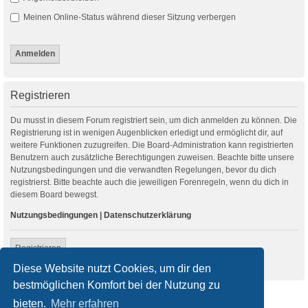
Meinen Online-Status während dieser Sitzung verbergen
Registrieren
Du musst in diesem Forum registriert sein, um dich anmelden zu können. Die
Registrierung ist in wenigen Augenblicken erledigt und ermöglicht dir, auf
weitere Funktionen zuzugreifen. Die Board-Administration kann registrierten
Benutzern auch zusätzliche Berechtigungen zuweisen. Beachte bitte unsere
Nutzungsbedingungen und die verwandten Regelungen, bevor du dich
registrierst. Bitte beachte auch die jeweiligen Forenregeln, wenn du dich in
diesem Board bewegst.
Nutzungsbedingungen
|
Datenschutzerklärung
Registrieren
Diese Website nutzt Cookies, um dir den
bestmöglichen Komfort bei der Nutzung zu
Startseite
Foren-Übersicht
bieten.
Mehr erfahren