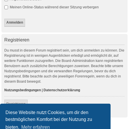
Meinen Online-Status während dieser Sitzung verbergen
Registrieren
Du musst in diesem Forum registriert sein, um dich anmelden zu können. Die
Registrierung ist in wenigen Augenblicken erledigt und ermöglicht dir, auf
weitere Funktionen zuzugreifen. Die Board-Administration kann registrierten
Benutzern auch zusätzliche Berechtigungen zuweisen. Beachte bitte unsere
Nutzungsbedingungen und die verwandten Regelungen, bevor du dich
registrierst. Bitte beachte auch die jeweiligen Forenregeln, wenn du dich in
diesem Board bewegst.
Nutzungsbedingungen
|
Datenschutzerklärung
Registrieren
Diese Website nutzt Cookies, um dir den
bestmöglichen Komfort bei der Nutzung zu
Startseite
Foren-Übersicht
bieten.
Mehr erfahren