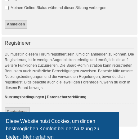
Meinen Online-Status während dieser Sitzung verbergen
Registrieren
Du musst in diesem Forum registriert sein, um dich anmelden zu können. Die
Registrierung ist in wenigen Augenblicken erledigt und ermöglicht dir, auf
weitere Funktionen zuzugreifen. Die Board-Administration kann registrierten
Benutzern auch zusätzliche Berechtigungen zuweisen. Beachte bitte unsere
Nutzungsbedingungen und die verwandten Regelungen, bevor du dich
registrierst. Bitte beachte auch die jeweiligen Forenregeln, wenn du dich in
diesem Board bewegst.
Nutzungsbedingungen
|
Datenschutzerklärung
Registrieren
Diese Website nutzt Cookies, um dir den
bestmöglichen Komfort bei der Nutzung zu
Startseite
Foren-Übersicht
bieten.
Mehr erfahren