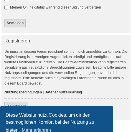
Meinen Online-Status während dieser Sitzung verbergen
Registrieren
Du musst in diesem Forum registriert sein, um dich anmelden zu können. Die
Registrierung ist in wenigen Augenblicken erledigt und ermöglicht dir, auf
weitere Funktionen zuzugreifen. Die Board-Administration kann registrierten
Benutzern auch zusätzliche Berechtigungen zuweisen. Beachte bitte unsere
Nutzungsbedingungen und die verwandten Regelungen, bevor du dich
registrierst. Bitte beachte auch die jeweiligen Forenregeln, wenn du dich in
diesem Board bewegst.
Nutzungsbedingungen
|
Datenschutzerklärung
Registrieren
Diese Website nutzt Cookies, um dir den
bestmöglichen Komfort bei der Nutzung zu
Startseite
Foren-Übersicht
bieten.
Mehr erfahren