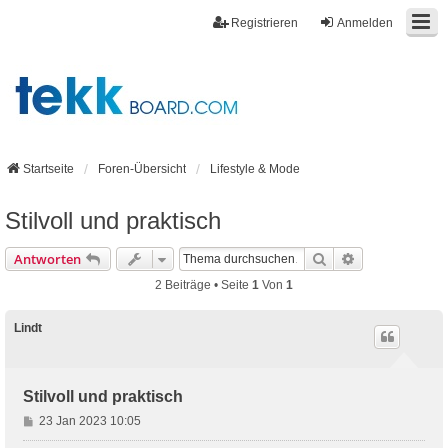
Registrieren
Anmelden
Startseite
Foren-Übersicht
Lifestyle & Mode
Stilvoll und praktisch
Suche
Erweiterte Suc
Antworten
2 Beiträge • Seite
1
Von
1
Lindt
Stilvoll und praktisch
B
23 Jan 2023 10:05
e