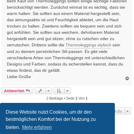
beim Kauf von Thermoleggings sollten einige wichtige Faktoren
r
berücksichtigt werden. Zunächst einmal ist es wichtig, dass sie
a
warm halten. Sie sollten aus einem Material hergestellt sein,
g
das atmungsaktiv ist und Feuchtigkeit ableitet, um die Haut
trocken zu halten. Zweitens sollten sie bequem sein und sich
gut anfühlen. Sie sollten aus weichem, dehnbarem Material
hergestellt sein und gut sitzen, ohne zu rutschen oder zu
verrutschen. Drittens sollte die
Thermoleggings stylisch
sein
und zu deinem persönlichen Stil passen. Es gibt viele
verschiedene Arten von Thermoleggings mit unterschiedlichen
Designs und Farben, sodass du sicherstellen kannst, dass du
etwas findest, das dir gefällt.
Liebe Grüße
N
a
c
Antworten
h
o
2 Beiträge • Seite
1
Von
1
b
e
Gehe Zu
n
Diese Website nutzt Cookies, um dir den
bestmöglichen Komfort bei der Nutzung zu
Startseite
Foren-Übersicht
bieten.
Mehr erfahren