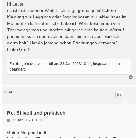
i
Hi Leute,
t
es ist leider wieder Winter. Ich trage gerne gemütlichere
r
Kleidung wie Leggings oder Jogginghosen nur leider ist es im
a
Moment zu kalt dafür. Jetzt habe ich Wind bekommen von
g
Thermoleggings und möchte mir gerne eine kaufen. Worauf
genau muss ich denn achten damit die mich auch wirklich
warm hält? Hat da jemand schon Erfahrungen gemacht?
Liebe Grüße
Zuletzt geändert von
Lindt
am 23 Jan 2023 10:11, insgesamt 1-mal
geändert.
N
a
c
h
Intra
o
b
e
n
Re: Stilvoll und praktisch
B
23 Jan 2023 10:10
e
i
Guten Morgen Lindt,
t