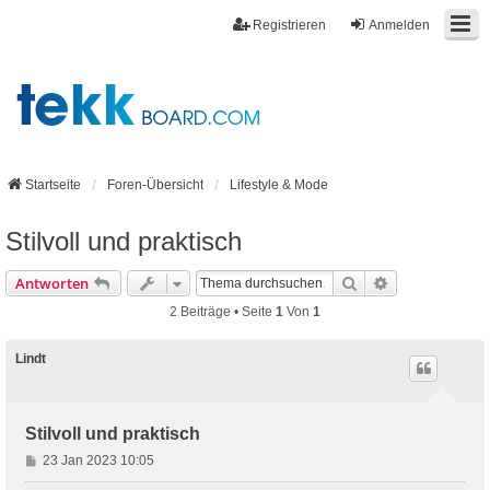
Registrieren
Anmelden
Startseite
Foren-Übersicht
Lifestyle & Mode
Stilvoll und praktisch
Suche
Erweiterte Suc
Antworten
2 Beiträge • Seite
1
Von
1
Lindt
Stilvoll und praktisch
B
23 Jan 2023 10:05
e