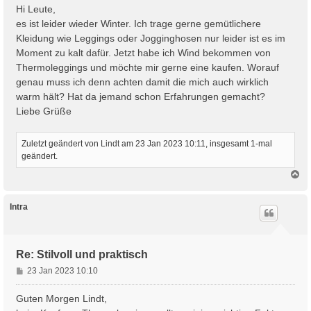
i
Hi Leute,
t
es ist leider wieder Winter. Ich trage gerne gemütlichere
r
Kleidung wie Leggings oder Jogginghosen nur leider ist es im
a
Moment zu kalt dafür. Jetzt habe ich Wind bekommen von
g
Thermoleggings und möchte mir gerne eine kaufen. Worauf
genau muss ich denn achten damit die mich auch wirklich
warm hält? Hat da jemand schon Erfahrungen gemacht?
Liebe Grüße
Zuletzt geändert von
Lindt
am 23 Jan 2023 10:11, insgesamt 1-mal
geändert.
N
a
c
h
Intra
o
b
e
n
Re: Stilvoll und praktisch
B
23 Jan 2023 10:10
e
i
Guten Morgen Lindt,
t