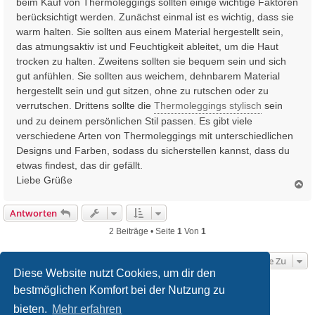
beim Kauf von Thermoleggings sollten einige wichtige Faktoren
r
berücksichtigt werden. Zunächst einmal ist es wichtig, dass sie
a
warm halten. Sie sollten aus einem Material hergestellt sein,
g
das atmungsaktiv ist und Feuchtigkeit ableitet, um die Haut
trocken zu halten. Zweitens sollten sie bequem sein und sich
gut anfühlen. Sie sollten aus weichem, dehnbarem Material
hergestellt sein und gut sitzen, ohne zu rutschen oder zu
verrutschen. Drittens sollte die
Thermoleggings stylisch
sein
und zu deinem persönlichen Stil passen. Es gibt viele
verschiedene Arten von Thermoleggings mit unterschiedlichen
Designs und Farben, sodass du sicherstellen kannst, dass du
etwas findest, das dir gefällt.
Liebe Grüße
N
a
c
Antworten
h
o
2 Beiträge • Seite
1
Von
1
b
e
Gehe Zu
n
Diese Website nutzt Cookies, um dir den
bestmöglichen Komfort bei der Nutzung zu
Startseite
Foren-Übersicht
bieten.
Mehr erfahren