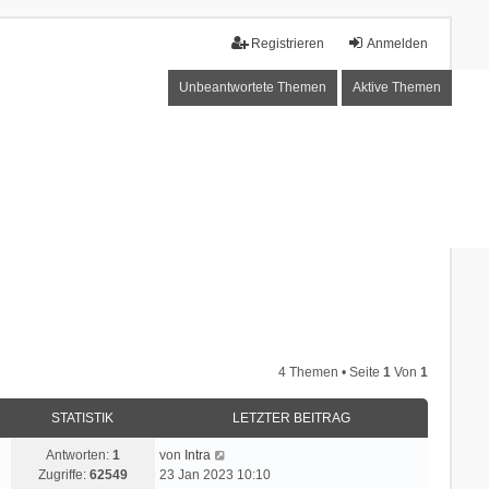
Registrieren
Anmelden
Unbeantwortete Themen
Aktive Themen
4 Themen • Seite
1
Von
1
STATISTIK
LETZTER BEITRAG
Antworten:
1
von
Intra
Zugriffe:
62549
23 Jan 2023 10:10