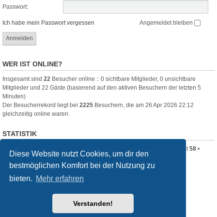
Passwort:
Ich habe mein Passwort vergessen
Angemeldet bleiben
WER IST ONLINE?
Insgesamt sind
22
Besucher online :: 0 sichtbare Mitglieder, 0 unsichtbare
Mitglieder und 22 Gäste (basierend auf den aktiven Besuchern der letzten 5
Minuten)
Der Besucherrekord liegt bei
2225
Besuchern, die am 26 Apr 2026 22:12
gleichzeitig online waren.
STATISTIK
Beiträge insgesamt
320
• Themen insgesamt
80
• Mitglieder insgesamt
58
•
Diese Website nutzt Cookies, um dir den
Unser neuestes Mitglied:
Clara_B
bestmöglichen Komfort bei der Nutzung zu
Startseite
Foren-Übersicht
bieten.
Mehr erfahren
Powered by
phpBB
® Forum Software © phpBB Limited
Verstanden!
Deutsche Übersetzung durch
phpBB.de
Style
we_universal
created by INVENTEA & v12mike