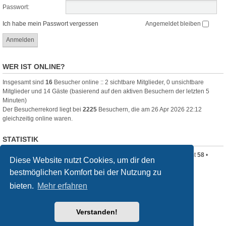
Passwort:
Ich habe mein Passwort vergessen
Angemeldet bleiben
WER IST ONLINE?
Insgesamt sind
16
Besucher online :: 2 sichtbare Mitglieder, 0 unsichtbare
Mitglieder und 14 Gäste (basierend auf den aktiven Besuchern der letzten 5
Minuten)
Der Besucherrekord liegt bei
2225
Besuchern, die am 26 Apr 2026 22:12
gleichzeitig online waren.
STATISTIK
Beiträge insgesamt
320
• Themen insgesamt
80
• Mitglieder insgesamt
58
•
Diese Website nutzt Cookies, um dir den
Unser neuestes Mitglied:
Clara_B
bestmöglichen Komfort bei der Nutzung zu
Startseite
Foren-Übersicht
bieten.
Mehr erfahren
Powered by
phpBB
® Forum Software © phpBB Limited
Verstanden!
Deutsche Übersetzung durch
phpBB.de
Style
we_universal
created by INVENTEA & v12mike