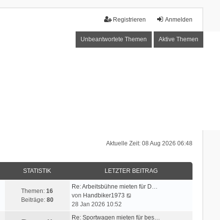
Registrieren
Anmelden
Unbeantwortete Themen
Aktive Themen
Aktuelle Zeit: 08 Aug 2026 06:48
STATISTIK
LETZTER BEITRAG
Re: Arbeitsbühne mieten für D…
Themen:
16
N
von
Handbiker1973
Beiträge:
80
e
28 Jan 2026 10:52
u
Re: Sportwagen mieten für bes…