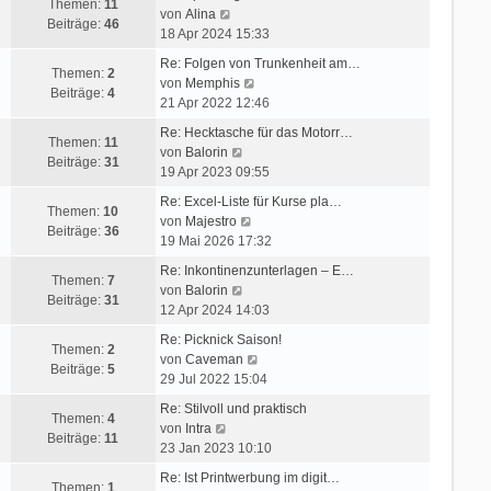
e
Themen:
11
N
von
Alina
s
Beiträge:
46
e
18 Apr 2024 15:33
t
u
e
Re: Folgen von Trunkenheit am…
e
Themen:
2
N
r
von
Memphis
s
Beiträge:
4
e
B
21 Apr 2022 12:46
t
u
e
e
Re: Hecktasche für das Motorr…
e
i
Themen:
11
r
N
von
Balorin
s
t
Beiträge:
31
B
e
19 Apr 2023 09:55
t
r
e
u
e
a
Re: Excel-Liste für Kurse pla…
i
e
Themen:
10
N
r
g
von
Majestro
t
s
Beiträge:
36
e
B
19 Mai 2026 17:32
r
t
u
e
a
e
Re: Inkontinenzunterlagen – E…
e
i
Themen:
7
g
r
N
von
Balorin
s
t
Beiträge:
31
B
e
12 Apr 2024 14:03
t
r
e
u
e
a
Re: Picknick Saison!
i
e
Themen:
2
r
g
N
von
Caveman
t
s
Beiträge:
5
B
e
29 Jul 2022 15:04
r
t
e
u
a
e
Re: Stilvoll und praktisch
i
e
Themen:
4
N
g
r
von
Intra
t
s
Beiträge:
11
e
B
23 Jan 2023 10:10
r
t
u
e
a
e
Re: Ist Printwerbung im digit…
e
i
Themen:
1