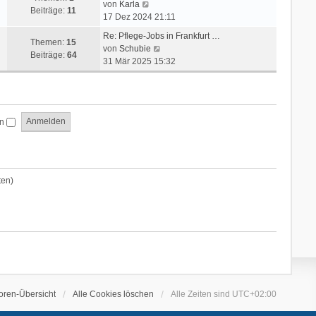
N
g
r
von
Karla
s
t
Beiträge:
11
e
B
17 Dez 2024 21:11
t
r
u
e
e
a
Re: Pflege-Jobs in Frankfurt …
e
i
Themen:
15
r
g
N
von
Schubie
s
t
Beiträge:
64
B
e
31 Mär 2025 15:32
t
r
e
u
e
a
i
e
r
g
t
s
B
r
t
e
en
a
e
i
g
r
t
B
r
e
a
i
ten)
g
t
r
a
g
oren-Übersicht
Alle Cookies löschen
Alle Zeiten sind
UTC+02:00