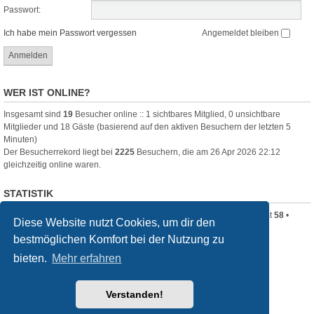
Passwort:
Ich habe mein Passwort vergessen
Angemeldet bleiben
WER IST ONLINE?
Insgesamt sind
19
Besucher online :: 1 sichtbares Mitglied, 0 unsichtbare
Mitglieder und 18 Gäste (basierend auf den aktiven Besuchern der letzten 5
Minuten)
Der Besucherrekord liegt bei
2225
Besuchern, die am 26 Apr 2026 22:12
gleichzeitig online waren.
STATISTIK
Beiträge insgesamt
320
• Themen insgesamt
80
• Mitglieder insgesamt
58
•
Diese Website nutzt Cookies, um dir den
Unser neuestes Mitglied:
Clara_B
bestmöglichen Komfort bei der Nutzung zu
Startseite
Foren-Übersicht
bieten.
Mehr erfahren
Powered by
phpBB
® Forum Software © phpBB Limited
Verstanden!
Deutsche Übersetzung durch
phpBB.de
Style
we_universal
created by INVENTEA & v12mike