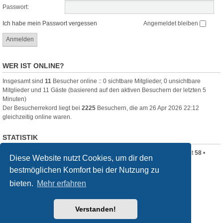
Passwort:
Ich habe mein Passwort vergessen
Angemeldet bleiben
WER IST ONLINE?
Insgesamt sind
11
Besucher online :: 0 sichtbare Mitglieder, 0 unsichtbare
Mitglieder und 11 Gäste (basierend auf den aktiven Besuchern der letzten 5
Minuten)
Der Besucherrekord liegt bei
2225
Besuchern, die am 26 Apr 2026 22:12
gleichzeitig online waren.
STATISTIK
Beiträge insgesamt
320
• Themen insgesamt
80
• Mitglieder insgesamt
58
•
Diese Website nutzt Cookies, um dir den
Unser neuestes Mitglied:
Clara_B
bestmöglichen Komfort bei der Nutzung zu
Startseite
Foren-Übersicht
bieten.
Mehr erfahren
Powered by
phpBB
® Forum Software © phpBB Limited
Verstanden!
Deutsche Übersetzung durch
phpBB.de
Style
we_universal
created by INVENTEA & v12mike