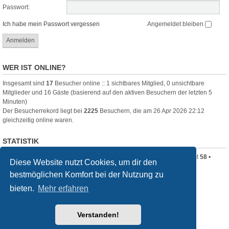
Passwort:
Ich habe mein Passwort vergessen
Angemeldet bleiben
WER IST ONLINE?
Insgesamt sind
17
Besucher online :: 1 sichtbares Mitglied, 0 unsichtbare
Mitglieder und 16 Gäste (basierend auf den aktiven Besuchern der letzten 5
Minuten)
Der Besucherrekord liegt bei
2225
Besuchern, die am 26 Apr 2026 22:12
gleichzeitig online waren.
STATISTIK
Beiträge insgesamt
320
• Themen insgesamt
80
• Mitglieder insgesamt
58
•
Diese Website nutzt Cookies, um dir den
Unser neuestes Mitglied:
Clara_B
bestmöglichen Komfort bei der Nutzung zu
Startseite
Foren-Übersicht
bieten.
Mehr erfahren
Powered by
phpBB
® Forum Software © phpBB Limited
Verstanden!
Deutsche Übersetzung durch
phpBB.de
Style
we_universal
created by INVENTEA & v12mike