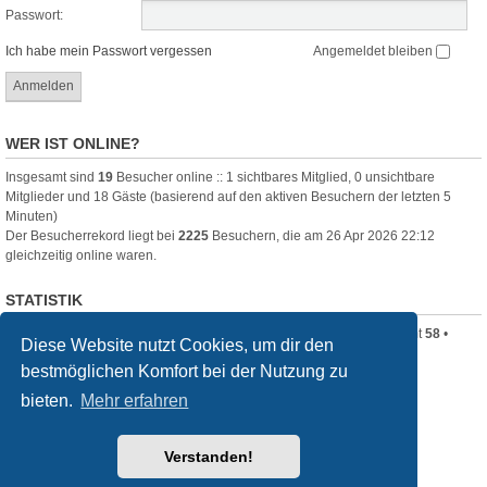
Passwort:
Ich habe mein Passwort vergessen
Angemeldet bleiben
WER IST ONLINE?
Insgesamt sind
19
Besucher online :: 1 sichtbares Mitglied, 0 unsichtbare
Mitglieder und 18 Gäste (basierend auf den aktiven Besuchern der letzten 5
Minuten)
Der Besucherrekord liegt bei
2225
Besuchern, die am 26 Apr 2026 22:12
gleichzeitig online waren.
STATISTIK
Beiträge insgesamt
320
• Themen insgesamt
80
• Mitglieder insgesamt
58
•
Diese Website nutzt Cookies, um dir den
Unser neuestes Mitglied:
Clara_B
bestmöglichen Komfort bei der Nutzung zu
Startseite
Foren-Übersicht
bieten.
Mehr erfahren
Powered by
phpBB
® Forum Software © phpBB Limited
Verstanden!
Deutsche Übersetzung durch
phpBB.de
Style
we_universal
created by INVENTEA & v12mike