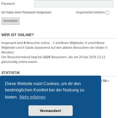
Passwort:
Ich habe mein Passwort vergessen
Angemeldet bleiben
WER IST ONLINE?
Insgesamt sind
8
Besucher online :: 2 sichtbare Mitglieder, 0 unsichtbare
Mitglieder und 6 Gäste (basierend auf den aktiven Besuchern der letzten 5
Minuten)
Der Besucherrekord liegt bei
2225
Besuchern, die am 26 Apr 2026 22:12
gleichzeitig online waren.
STATISTIK
Beiträge insgesamt
320
• Themen insgesamt
80
• Mitglieder insgesamt
58
•
Diese Website nutzt Cookies, um dir den
Unser neuestes Mitglied:
Clara_B
bestmöglichen Komfort bei der Nutzung zu
Startseite
Foren-Übersicht
bieten.
Mehr erfahren
Powered by
phpBB
® Forum Software © phpBB Limited
Verstanden!
Deutsche Übersetzung durch
phpBB.de
Style
we_universal
created by INVENTEA & v12mike