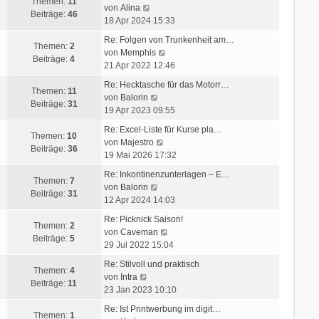
e
Themen:
11
N
von
Alina
s
Beiträge:
46
e
18 Apr 2024 15:33
t
u
e
Re: Folgen von Trunkenheit am…
e
Themen:
2
N
r
von
Memphis
s
Beiträge:
4
e
B
21 Apr 2022 12:46
t
u
e
e
Re: Hecktasche für das Motorr…
e
i
Themen:
11
r
N
von
Balorin
s
t
Beiträge:
31
B
e
19 Apr 2023 09:55
t
r
e
u
e
a
Re: Excel-Liste für Kurse pla…
i
e
Themen:
10
N
r
g
von
Majestro
t
s
Beiträge:
36
e
B
19 Mai 2026 17:32
r
t
u
e
a
e
Re: Inkontinenzunterlagen – E…
e
i
Themen:
7
g
r
N
von
Balorin
s
t
Beiträge:
31
B
e
12 Apr 2024 14:03
t
r
e
u
e
a
Re: Picknick Saison!
i
e
Themen:
2
r
g
N
von
Caveman
t
s
Beiträge:
5
B
e
29 Jul 2022 15:04
r
t
e
u
a
e
Re: Stilvoll und praktisch
i
e
Themen:
4
N
g
r
von
Intra
t
s
Beiträge:
11
e
B
23 Jan 2023 10:10
r
t
u
e
a
e
Re: Ist Printwerbung im digit…
e
i
Themen:
1