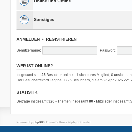
Online und Offline
Sonstiges
ANMELDEN
•
REGISTRIEREN
Benutzername:
Passwort:
WER IST ONLINE?
Insgesamt sind
25
Besucher online :: 1 sichtbares Mitglied, 0 unsichtba
Der Besucherrekord liegt bei
2225
Besuchern, die am 26 Apr 2026 22:12 
STATISTIK
Beiträge insgesamt
320
• Themen insgesamt
80
• Mitglieder insgesamt
Powered by
phpBB
® Forum Software © phpBB Limited
Deutsche Übersetzung durch
phpBB.de