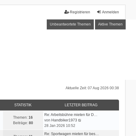
Registrieren
Anmelden
Unbeantwortete Themen
Aktive Themen
Aktuelle Zeit: 07 Aug 2026 00:38
STATISTIK
LETZTER BEITRAG
Re: Arbeitsbühne mieten für D…
Themen:
16
N
von
Handbiker1973
Beiträge:
80
e
28 Jan 2026 10:52
u
Re: Sportwagen mieten für bes…