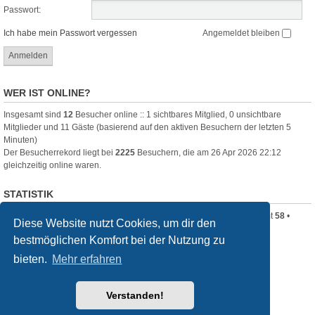
Passwort:
Ich habe mein Passwort vergessen
Angemeldet bleiben
WER IST ONLINE?
Insgesamt sind
12
Besucher online :: 1 sichtbares Mitglied, 0 unsichtbare
Mitglieder und 11 Gäste (basierend auf den aktiven Besuchern der letzten 5
Minuten)
Der Besucherrekord liegt bei
2225
Besuchern, die am 26 Apr 2026 22:12
gleichzeitig online waren.
STATISTIK
Beiträge insgesamt
320
• Themen insgesamt
80
• Mitglieder insgesamt
58
•
Diese Website nutzt Cookies, um dir den
Unser neuestes Mitglied:
Clara_B
bestmöglichen Komfort bei der Nutzung zu
Startseite
Foren-Übersicht
bieten.
Mehr erfahren
Powered by
phpBB
® Forum Software © phpBB Limited
Verstanden!
Deutsche Übersetzung durch
phpBB.de
Style
we_universal
created by INVENTEA & v12mike