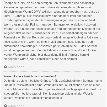
Überprüfe zuerst, ob du den richtigen Benutzernamen und das richtige
Passwort eingegeben hast. Wenn diese stimmen, dann gibt es zwei
Möglichkeiten. Wenn
COPPA
aktiviert ist und du angegeben hast, dass du
unter 13 Jahre alt bist, musst du bzw. einer deiner Eltern oder deiner
Erziehungsberechtigten den Anweisungen folgen, die du erhalten hast.
Wenn dies nicht der Fall ist, muss dein Benutzerkonto vielleicht aktiviert
werden. Bei einigen Boards müssen alle neu angemeldeten Mitglieder erst
freigeschaltet werden – entweder musst du dies selbst erledigen oder ein
Administrator. Bei der Registrierung wurde dir mitgeteilt, ob eine Aktivierung
nötig ist oder nicht. Wenn du eine E-Mail erhalten hast, folge den dort
enthaltenen Anweisungen. Ansonsten prüfe, ob du deine E-Mail-Adresse
korrekt eingegeben hast oder die E-Mail von einem Spam-Filter blockiert
wurde. Wenn du dir sicher bist, dass deine E-Mail-Adresse korrekt
eingegeben wurde, dann kontaktiere einen Administrator.
Nach oben
Warum kann ich mich nicht anmelden?
Dafür gibt es viele mögliche Gründe. Prüfe zunächst, ob dein Benutzername
und dein Passwort richtig sind. Wenn dies der Fall ist, wende dich an einen
Board-Administrator, um sicherzugehen, dass du nicht gesperrt wurdest. Es
ist ebenfalls möglich, dass ein Konfigurationsproblem mit der Website
vorliegt, welches ein Administrator lösen muss.
Nach oben