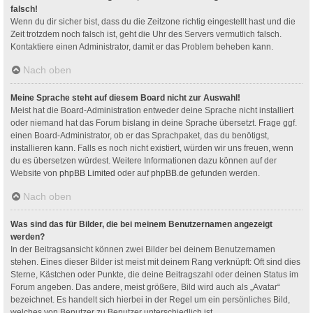
falsch!
Wenn du dir sicher bist, dass du die Zeitzone richtig eingestellt hast und die
Zeit trotzdem noch falsch ist, geht die Uhr des Servers vermutlich falsch.
Kontaktiere einen Administrator, damit er das Problem beheben kann.
Nach oben
Meine Sprache steht auf diesem Board nicht zur Auswahl!
Meist hat die Board-Administration entweder deine Sprache nicht installiert
oder niemand hat das Forum bislang in deine Sprache übersetzt. Frage ggf.
einen Board-Administrator, ob er das Sprachpaket, das du benötigst,
installieren kann. Falls es noch nicht existiert, würden wir uns freuen, wenn
du es übersetzen würdest. Weitere Informationen dazu können auf der
Website von
phpBB Limited
oder auf
phpBB.de
gefunden werden.
Nach oben
Was sind das für Bilder, die bei meinem Benutzernamen angezeigt
werden?
In der Beitragsansicht können zwei Bilder bei deinem Benutzernamen
stehen. Eines dieser Bilder ist meist mit deinem Rang verknüpft: Oft sind dies
Sterne, Kästchen oder Punkte, die deine Beitragszahl oder deinen Status im
Forum angeben. Das andere, meist größere, Bild wird auch als „Avatar“
bezeichnet. Es handelt sich hierbei in der Regel um ein persönliches Bild,
welches von Benutzer zu Benutzer unterschiedlich ist.