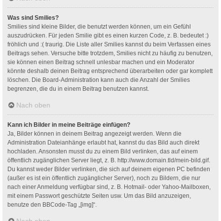
Was sind Smilies?
Smilies sind kleine Bilder, die benutzt werden können, um ein Gefühl
auszudrücken. Für jeden Smilie gibt es einen kurzen Code, z. B. bedeutet :)
fröhlich und :( traurig. Die Liste aller Smilies kannst du beim Verfassen eines
Beitrags sehen. Versuche bitte trotzdem, Smilies nicht zu häufig zu benutzen,
sie können einen Beitrag schnell unlesbar machen und ein Moderator
könnte deshalb deinen Beitrag entsprechend überarbeiten oder gar komplett
löschen. Die Board-Administration kann auch die Anzahl der Smilies
begrenzen, die du in einem Beitrag benutzen kannst.
Nach oben
Kann ich Bilder in meine Beiträge einfügen?
Ja, Bilder können in deinem Beitrag angezeigt werden. Wenn die
Administration Dateianhänge erlaubt hat, kannst du das Bild auch direkt
hochladen. Ansonsten musst du zu einem Bild verlinken, das auf einem
öffentlich zugänglichen Server liegt, z. B. http://www.domain.tld/mein-bild.gif.
Du kannst weder Bilder verlinken, die sich auf deinem eigenen PC befinden
(außer es ist ein öffentlich zugänglicher Server), noch zu Bildern, die nur
nach einer Anmeldung verfügbar sind, z. B. Hotmail- oder Yahoo-Mailboxen,
mit einem Passwort geschützte Seiten usw. Um das Bild anzuzeigen,
benutze den BBCode-Tag „[img]“.
Nach oben