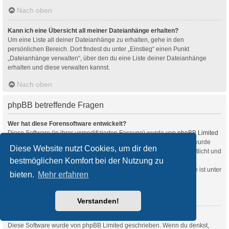
Nach oben
Kann ich eine Übersicht all meiner Dateianhänge erhalten?
Um eine Liste all deiner Dateianhänge zu erhalten, gehe in den
persönlichen Bereich. Dort findest du unter „Einstieg“ einen Punkt
„Dateianhänge verwalten“, über den du eine Liste deiner Dateianhänge
erhalten und diese verwalten kannst.
Nach oben
phpBB betreffende Fragen
Wer hat diese Forensoftware entwickelt?
Diese Software (in ihrer unmodifizierten Fassung) wurde von
phpBB Limited
entwickelt und veröffentlicht. Sie ist urheberrechtlich geschützt. Sie wurde
Diese Website nutzt Cookies, um dir den
unter der GNU General Public License, Version 2 (GPL-2.0) veröffentlicht und
bestmöglichen Komfort bei der Nutzung zu
kann frei vertrieben werden. Weitere Details findest du
auf der Seite von phpBB Limited
. Eine deutschsprachige Anlaufstelle ist unter
bieten.
Mehr erfahren
phpBB.de
zu finden.
Nach oben
Verstanden!
Warum ist Funktion x oder y nicht enthalten?
Diese Software wurde von phpBB Limited geschrieben. Wenn du denkst,