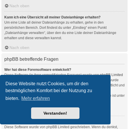
Nach oben
Kann ich eine Übersicht all meiner Dateianhänge erhalten?
Um eine Liste all deiner Dateianhänge zu erhalten, gehe in den
persönlichen Bereich. Dort findest du unter „Einstieg“ einen Punkt
„Dateianhänge verwalten“, über den du eine Liste deiner Dateianhänge
erhalten und diese verwalten kannst.
Nach oben
phpBB betreffende Fragen
Wer hat diese Forensoftware entwickelt?
Diese Software (in ihrer unmodifizierten Fassung) wurde von
phpBB Limited
entwickelt und veröffentlicht. Sie ist urheberrechtlich geschützt. Sie wurde
Diese Website nutzt Cookies, um dir den
unter der GNU General Public License, Version 2 (GPL-2.0) veröffentlicht und
bestmöglichen Komfort bei der Nutzung zu
kann frei vertrieben werden. Weitere Details findest du
auf der Seite von phpBB Limited
. Eine deutschsprachige Anlaufstelle ist unter
bieten.
Mehr erfahren
phpBB.de
zu finden.
Nach oben
Verstanden!
Warum ist Funktion x oder y nicht enthalten?
Diese Software wurde von phpBB Limited geschrieben. Wenn du denkst,