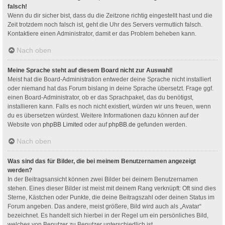
falsch!
Wenn du dir sicher bist, dass du die Zeitzone richtig eingestellt hast und die
Zeit trotzdem noch falsch ist, geht die Uhr des Servers vermutlich falsch.
Kontaktiere einen Administrator, damit er das Problem beheben kann.
Nach oben
Meine Sprache steht auf diesem Board nicht zur Auswahl!
Meist hat die Board-Administration entweder deine Sprache nicht installiert
oder niemand hat das Forum bislang in deine Sprache übersetzt. Frage ggf.
einen Board-Administrator, ob er das Sprachpaket, das du benötigst,
installieren kann. Falls es noch nicht existiert, würden wir uns freuen, wenn
du es übersetzen würdest. Weitere Informationen dazu können auf der
Website von
phpBB Limited
oder auf
phpBB.de
gefunden werden.
Nach oben
Was sind das für Bilder, die bei meinem Benutzernamen angezeigt
werden?
In der Beitragsansicht können zwei Bilder bei deinem Benutzernamen
stehen. Eines dieser Bilder ist meist mit deinem Rang verknüpft: Oft sind dies
Sterne, Kästchen oder Punkte, die deine Beitragszahl oder deinen Status im
Forum angeben. Das andere, meist größere, Bild wird auch als „Avatar“
bezeichnet. Es handelt sich hierbei in der Regel um ein persönliches Bild,
welches von Benutzer zu Benutzer unterschiedlich ist.