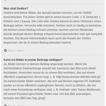
Was sind Smilies?
Smilies sind kleine Bilder, die benutzt werden können, um ein Gefühl
auszudrücken. Für jeden Smilie gibt es einen kurzen Code, z. B. bedeutet :)
fröhlich und :( traurig. Die Liste aller Smilies kannst du beim Verfassen eines
Beitrags sehen. Versuche bitte trotzdem, Smilies nicht zu häufig zu benutzen,
sie können einen Beitrag schnell unlesbar machen und ein Moderator
könnte deshalb deinen Beitrag entsprechend überarbeiten oder gar komplett
löschen. Die Board-Administration kann auch die Anzahl der Smilies
begrenzen, die du in einem Beitrag benutzen kannst.
Nach oben
Kann ich Bilder in meine Beiträge einfügen?
Ja, Bilder können in deinem Beitrag angezeigt werden. Wenn die
Administration Dateianhänge erlaubt hat, kannst du das Bild auch direkt
hochladen. Ansonsten musst du zu einem Bild verlinken, das auf einem
öffentlich zugänglichen Server liegt, z. B. http://www.domain.tld/mein-bild.gif.
Du kannst weder Bilder verlinken, die sich auf deinem eigenen PC befinden
(außer es ist ein öffentlich zugänglicher Server), noch zu Bildern, die nur
nach einer Anmeldung verfügbar sind, z. B. Hotmail- oder Yahoo-Mailboxen,
mit einem Passwort geschützte Seiten usw. Um das Bild anzuzeigen,
benutze den BBCode-Tag „[img]“.
Nach oben