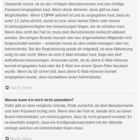
Überprüfe zuerst, ob du den richtigen Benutzernamen und das richtige
Passwort eingegeben hast. Wenn diese stimmen, dann gibt es zwei
Möglichkeiten. Wenn
COPPA
aktiviert ist und du angegeben hast, dass du
unter 13 Jahre alt bist, musst du bzw. einer deiner Eltern oder deiner
Erziehungsberechtigten den Anweisungen folgen, die du erhalten hast.
Wenn dies nicht der Fall ist, muss dein Benutzerkonto vielleicht aktiviert
werden. Bei einigen Boards müssen alle neu angemeldeten Mitglieder erst
freigeschaltet werden – entweder musst du dies selbst erledigen oder ein
Administrator. Bei der Registrierung wurde dir mitgeteilt, ob eine Aktivierung
nötig ist oder nicht. Wenn du eine E-Mail erhalten hast, folge den dort
enthaltenen Anweisungen. Ansonsten prüfe, ob du deine E-Mail-Adresse
korrekt eingegeben hast oder die E-Mail von einem Spam-Filter blockiert
wurde. Wenn du dir sicher bist, dass deine E-Mail-Adresse korrekt
eingegeben wurde, dann kontaktiere einen Administrator.
Nach oben
Warum kann ich mich nicht anmelden?
Dafür gibt es viele mögliche Gründe. Prüfe zunächst, ob dein Benutzername
und dein Passwort richtig sind. Wenn dies der Fall ist, wende dich an einen
Board-Administrator, um sicherzugehen, dass du nicht gesperrt wurdest. Es
ist ebenfalls möglich, dass ein Konfigurationsproblem mit der Website
vorliegt, welches ein Administrator lösen muss.
Nach oben