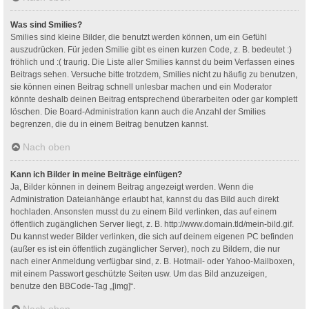
Was sind Smilies?
Smilies sind kleine Bilder, die benutzt werden können, um ein Gefühl
auszudrücken. Für jeden Smilie gibt es einen kurzen Code, z. B. bedeutet :)
fröhlich und :( traurig. Die Liste aller Smilies kannst du beim Verfassen eines
Beitrags sehen. Versuche bitte trotzdem, Smilies nicht zu häufig zu benutzen,
sie können einen Beitrag schnell unlesbar machen und ein Moderator
könnte deshalb deinen Beitrag entsprechend überarbeiten oder gar komplett
löschen. Die Board-Administration kann auch die Anzahl der Smilies
begrenzen, die du in einem Beitrag benutzen kannst.
Nach oben
Kann ich Bilder in meine Beiträge einfügen?
Ja, Bilder können in deinem Beitrag angezeigt werden. Wenn die
Administration Dateianhänge erlaubt hat, kannst du das Bild auch direkt
hochladen. Ansonsten musst du zu einem Bild verlinken, das auf einem
öffentlich zugänglichen Server liegt, z. B. http://www.domain.tld/mein-bild.gif.
Du kannst weder Bilder verlinken, die sich auf deinem eigenen PC befinden
(außer es ist ein öffentlich zugänglicher Server), noch zu Bildern, die nur
nach einer Anmeldung verfügbar sind, z. B. Hotmail- oder Yahoo-Mailboxen,
mit einem Passwort geschützte Seiten usw. Um das Bild anzuzeigen,
benutze den BBCode-Tag „[img]“.
Nach oben