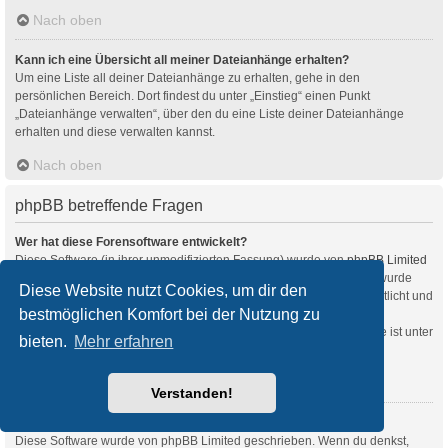
Nach oben
Kann ich eine Übersicht all meiner Dateianhänge erhalten?
Um eine Liste all deiner Dateianhänge zu erhalten, gehe in den
persönlichen Bereich. Dort findest du unter „Einstieg“ einen Punkt
„Dateianhänge verwalten“, über den du eine Liste deiner Dateianhänge
erhalten und diese verwalten kannst.
Nach oben
phpBB betreffende Fragen
Wer hat diese Forensoftware entwickelt?
Diese Software (in ihrer unmodifizierten Fassung) wurde von
phpBB Limited
entwickelt und veröffentlicht. Sie ist urheberrechtlich geschützt. Sie wurde
Diese Website nutzt Cookies, um dir den
unter der GNU General Public License, Version 2 (GPL-2.0) veröffentlicht und
bestmöglichen Komfort bei der Nutzung zu
kann frei vertrieben werden. Weitere Details findest du
auf der Seite von phpBB Limited
. Eine deutschsprachige Anlaufstelle ist unter
bieten.
Mehr erfahren
phpBB.de
zu finden.
Nach oben
Verstanden!
Warum ist Funktion x oder y nicht enthalten?
Diese Software wurde von phpBB Limited geschrieben. Wenn du denkst,