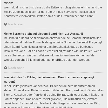
falsch!
Wenn du dir sicher bist, dass du die Zeitzone richtig eingestellt hast und die
Zeit trotzdem noch falsch ist, geht die Uhr des Servers vermutlich falsch.
Kontaktiere einen Administrator, damit er das Problem beheben kann.
Nach oben
Meine Sprache steht auf diesem Board nicht zur Auswahl!
Meist hat die Board-Administration entweder deine Sprache nicht installiert
oder niemand hat das Forum bislang in deine Sprache übersetzt. Frage ggf.
einen Board-Administrator, ob er das Sprachpaket, das du benötigst,
installieren kann. Falls es noch nicht existiert, würden wir uns freuen, wenn
du es übersetzen würdest. Weitere Informationen dazu können auf der
Website von
phpBB Limited
oder auf
phpBB.de
gefunden werden.
Nach oben
Was sind das für Bilder, die bei meinem Benutzernamen angezeigt
werden?
In der Beitragsansicht können zwei Bilder bei deinem Benutzernamen
stehen. Eines dieser Bilder ist meist mit deinem Rang verknüpft: Oft sind dies
Sterne, Kästchen oder Punkte, die deine Beitragszahl oder deinen Status im
Forum angeben. Das andere, meist größere, Bild wird auch als „Avatar“
bezeichnet. Es handelt sich hierbei in der Regel um ein persönliches Bild,
welches von Benutzer zu Benutzer unterschiedlich ist.