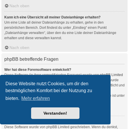
Nach oben
Kann ich eine Übersicht all meiner Dateianhänge erhalten?
Um eine Liste all deiner Dateianhänge zu erhalten, gehe in den
persönlichen Bereich. Dort findest du unter „Einstieg“ einen Punkt
„Dateianhänge verwalten“, über den du eine Liste deiner Dateianhänge
erhalten und diese verwalten kannst.
Nach oben
phpBB betreffende Fragen
Wer hat diese Forensoftware entwickelt?
Diese Software (in ihrer unmodifizierten Fassung) wurde von
phpBB Limited
entwickelt und veröffentlicht. Sie ist urheberrechtlich geschützt. Sie wurde
Diese Website nutzt Cookies, um dir den
unter der GNU General Public License, Version 2 (GPL-2.0) veröffentlicht und
bestmöglichen Komfort bei der Nutzung zu
kann frei vertrieben werden. Weitere Details findest du
auf der Seite von phpBB Limited
. Eine deutschsprachige Anlaufstelle ist unter
bieten.
Mehr erfahren
phpBB.de
zu finden.
Nach oben
Verstanden!
Warum ist Funktion x oder y nicht enthalten?
Diese Software wurde von phpBB Limited geschrieben. Wenn du denkst,