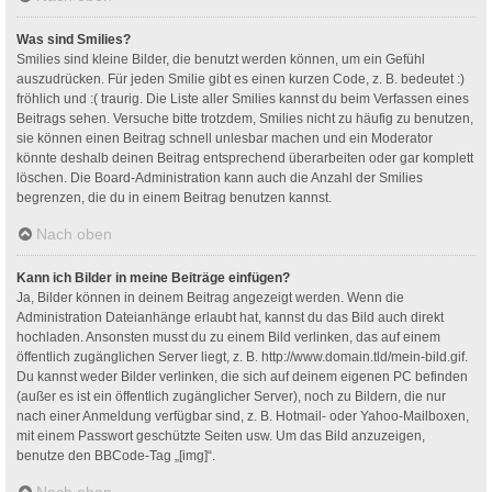
Was sind Smilies?
Smilies sind kleine Bilder, die benutzt werden können, um ein Gefühl
auszudrücken. Für jeden Smilie gibt es einen kurzen Code, z. B. bedeutet :)
fröhlich und :( traurig. Die Liste aller Smilies kannst du beim Verfassen eines
Beitrags sehen. Versuche bitte trotzdem, Smilies nicht zu häufig zu benutzen,
sie können einen Beitrag schnell unlesbar machen und ein Moderator
könnte deshalb deinen Beitrag entsprechend überarbeiten oder gar komplett
löschen. Die Board-Administration kann auch die Anzahl der Smilies
begrenzen, die du in einem Beitrag benutzen kannst.
Nach oben
Kann ich Bilder in meine Beiträge einfügen?
Ja, Bilder können in deinem Beitrag angezeigt werden. Wenn die
Administration Dateianhänge erlaubt hat, kannst du das Bild auch direkt
hochladen. Ansonsten musst du zu einem Bild verlinken, das auf einem
öffentlich zugänglichen Server liegt, z. B. http://www.domain.tld/mein-bild.gif.
Du kannst weder Bilder verlinken, die sich auf deinem eigenen PC befinden
(außer es ist ein öffentlich zugänglicher Server), noch zu Bildern, die nur
nach einer Anmeldung verfügbar sind, z. B. Hotmail- oder Yahoo-Mailboxen,
mit einem Passwort geschützte Seiten usw. Um das Bild anzuzeigen,
benutze den BBCode-Tag „[img]“.
Nach oben