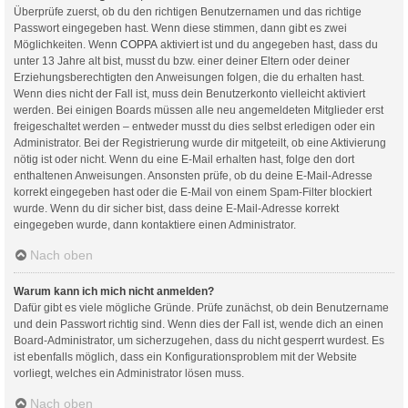
Überprüfe zuerst, ob du den richtigen Benutzernamen und das richtige
Passwort eingegeben hast. Wenn diese stimmen, dann gibt es zwei
Möglichkeiten. Wenn
COPPA
aktiviert ist und du angegeben hast, dass du
unter 13 Jahre alt bist, musst du bzw. einer deiner Eltern oder deiner
Erziehungsberechtigten den Anweisungen folgen, die du erhalten hast.
Wenn dies nicht der Fall ist, muss dein Benutzerkonto vielleicht aktiviert
werden. Bei einigen Boards müssen alle neu angemeldeten Mitglieder erst
freigeschaltet werden – entweder musst du dies selbst erledigen oder ein
Administrator. Bei der Registrierung wurde dir mitgeteilt, ob eine Aktivierung
nötig ist oder nicht. Wenn du eine E-Mail erhalten hast, folge den dort
enthaltenen Anweisungen. Ansonsten prüfe, ob du deine E-Mail-Adresse
korrekt eingegeben hast oder die E-Mail von einem Spam-Filter blockiert
wurde. Wenn du dir sicher bist, dass deine E-Mail-Adresse korrekt
eingegeben wurde, dann kontaktiere einen Administrator.
Nach oben
Warum kann ich mich nicht anmelden?
Dafür gibt es viele mögliche Gründe. Prüfe zunächst, ob dein Benutzername
und dein Passwort richtig sind. Wenn dies der Fall ist, wende dich an einen
Board-Administrator, um sicherzugehen, dass du nicht gesperrt wurdest. Es
ist ebenfalls möglich, dass ein Konfigurationsproblem mit der Website
vorliegt, welches ein Administrator lösen muss.
Nach oben