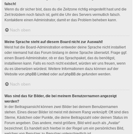
falsch!
Wenn du dir sicher bist, dass du die Zeitzone richtig eingestellt hast und die
Zeit trotzdem noch falsch ist, geht die Uhr des Servers vermutlich falsch.
Kontaktiere einen Administrator, damit er das Problem beheben kann.
Nach oben
Meine Sprache steht auf diesem Board nicht zur Auswahl!
Meist hat die Board-Administration entweder deine Sprache nicht installiert
oder niemand hat das Forum bislang in deine Sprache übersetzt. Frage ggf.
einen Board-Administrator, ob er das Sprachpaket, das du benötigst,
installieren kann. Falls es noch nicht existiert, würden wir uns freuen, wenn
du es übersetzen würdest. Weitere Informationen dazu können auf der
Website von
phpBB Limited
oder auf
phpBB.de
gefunden werden.
Nach oben
Was sind das für Bilder, die bei meinem Benutzernamen angezeigt
werden?
In der Beitragsansicht können zwei Bilder bei deinem Benutzernamen
stehen. Eines dieser Bilder ist meist mit deinem Rang verknüpft: Oft sind dies
Sterne, Kästchen oder Punkte, die deine Beitragszahl oder deinen Status im
Forum angeben. Das andere, meist größere, Bild wird auch als „Avatar“
bezeichnet. Es handelt sich hierbei in der Regel um ein persönliches Bild,
welches von Benutzer zu Benutzer unterschiedlich ist.