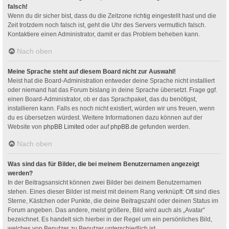
falsch!
Wenn du dir sicher bist, dass du die Zeitzone richtig eingestellt hast und die
Zeit trotzdem noch falsch ist, geht die Uhr des Servers vermutlich falsch.
Kontaktiere einen Administrator, damit er das Problem beheben kann.
Nach oben
Meine Sprache steht auf diesem Board nicht zur Auswahl!
Meist hat die Board-Administration entweder deine Sprache nicht installiert
oder niemand hat das Forum bislang in deine Sprache übersetzt. Frage ggf.
einen Board-Administrator, ob er das Sprachpaket, das du benötigst,
installieren kann. Falls es noch nicht existiert, würden wir uns freuen, wenn
du es übersetzen würdest. Weitere Informationen dazu können auf der
Website von
phpBB Limited
oder auf
phpBB.de
gefunden werden.
Nach oben
Was sind das für Bilder, die bei meinem Benutzernamen angezeigt
werden?
In der Beitragsansicht können zwei Bilder bei deinem Benutzernamen
stehen. Eines dieser Bilder ist meist mit deinem Rang verknüpft: Oft sind dies
Sterne, Kästchen oder Punkte, die deine Beitragszahl oder deinen Status im
Forum angeben. Das andere, meist größere, Bild wird auch als „Avatar“
bezeichnet. Es handelt sich hierbei in der Regel um ein persönliches Bild,
welches von Benutzer zu Benutzer unterschiedlich ist.