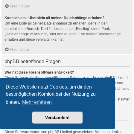
Nach oben
Kann ich eine Übersicht all meiner Dateianhänge erhalten?
Um eine Liste all deiner Dateianhänge zu erhalten, gehe in den
persönlichen Bereich. Dort findest du unter „Einstieg“ einen Punkt
„Dateianhänge verwalten“, über den du eine Liste deiner Dateianhänge
erhalten und diese verwalten kannst.
Nach oben
phpBB betreffende Fragen
Wer hat diese Forensoftware entwickelt?
Diese Software (in ihrer unmodifizierten Fassung) wurde von
phpBB Limited
entwickelt und veröffentlicht. Sie ist urheberrechtlich geschützt. Sie wurde
Diese Website nutzt Cookies, um dir den
unter der GNU General Public License, Version 2 (GPL-2.0) veröffentlicht und
bestmöglichen Komfort bei der Nutzung zu
kann frei vertrieben werden. Weitere Details findest du
auf der Seite von phpBB Limited
. Eine deutschsprachige Anlaufstelle ist unter
bieten.
Mehr erfahren
phpBB.de
zu finden.
Nach oben
Verstanden!
Warum ist Funktion x oder y nicht enthalten?
Diese Software wurde von phpBB Limited geschrieben. Wenn du denkst,