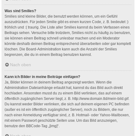
Was sind Smilies?
Smilies sind kleine Bilder, die benutzt werden können, um ein Gefühl
auszudrücken. Für jeden Smilie gibt es einen kurzen Code, z. B. bedeutet :)
fröhlich und :( traurig. Die Liste aller Smilies kannst du beim Verfassen eines
Beitrags sehen. Versuche bitte trotzdem, Smilies nicht zu häufig zu benutzen,
sie können einen Beitrag schnell unlesbar machen und ein Moderator
könnte deshalb deinen Beitrag entsprechend überarbeiten oder gar komplett
löschen. Die Board-Administration kann auch die Anzahl der Smilies
begrenzen, die du in einem Beitrag benutzen kannst.
Nach oben
Kann ich Bilder in meine Beiträge einfügen?
Ja, Bilder können in deinem Beitrag angezeigt werden. Wenn die
Administration Dateianhänge erlaubt hat, kannst du das Bild auch direkt
hochladen. Ansonsten musst du zu einem Bild verlinken, das auf einem
öffentlich zugänglichen Server liegt, z. B. http://www.domain.tld/mein-bild.gif.
Du kannst weder Bilder verlinken, die sich auf deinem eigenen PC befinden
(außer es ist ein öffentlich zugänglicher Server), noch zu Bildern, die nur
nach einer Anmeldung verfügbar sind, z. B. Hotmail- oder Yahoo-Mailboxen,
mit einem Passwort geschützte Seiten usw. Um das Bild anzuzeigen,
benutze den BBCode-Tag „[img]“.
Nach oben