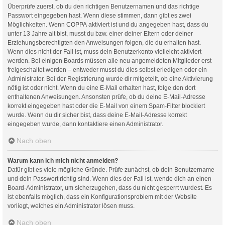
Überprüfe zuerst, ob du den richtigen Benutzernamen und das richtige
Passwort eingegeben hast. Wenn diese stimmen, dann gibt es zwei
Möglichkeiten. Wenn
COPPA
aktiviert ist und du angegeben hast, dass du
unter 13 Jahre alt bist, musst du bzw. einer deiner Eltern oder deiner
Erziehungsberechtigten den Anweisungen folgen, die du erhalten hast.
Wenn dies nicht der Fall ist, muss dein Benutzerkonto vielleicht aktiviert
werden. Bei einigen Boards müssen alle neu angemeldeten Mitglieder erst
freigeschaltet werden – entweder musst du dies selbst erledigen oder ein
Administrator. Bei der Registrierung wurde dir mitgeteilt, ob eine Aktivierung
nötig ist oder nicht. Wenn du eine E-Mail erhalten hast, folge den dort
enthaltenen Anweisungen. Ansonsten prüfe, ob du deine E-Mail-Adresse
korrekt eingegeben hast oder die E-Mail von einem Spam-Filter blockiert
wurde. Wenn du dir sicher bist, dass deine E-Mail-Adresse korrekt
eingegeben wurde, dann kontaktiere einen Administrator.
Nach oben
Warum kann ich mich nicht anmelden?
Dafür gibt es viele mögliche Gründe. Prüfe zunächst, ob dein Benutzername
und dein Passwort richtig sind. Wenn dies der Fall ist, wende dich an einen
Board-Administrator, um sicherzugehen, dass du nicht gesperrt wurdest. Es
ist ebenfalls möglich, dass ein Konfigurationsproblem mit der Website
vorliegt, welches ein Administrator lösen muss.
Nach oben