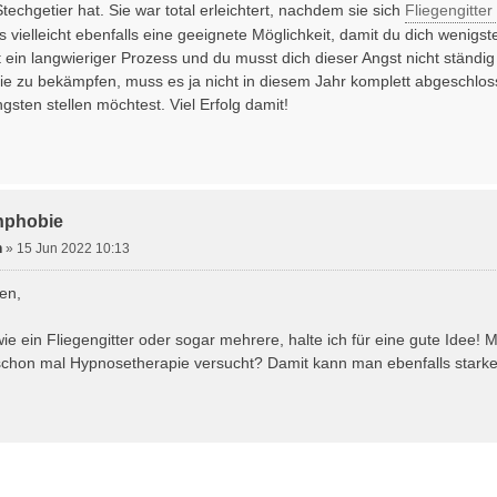
echgetier hat. Sie war total erleichtert, nachdem sie sich
Fliegengitte
as vielleicht ebenfalls eine geeignete Möglichkeit, damit du dich weni
t ein langwieriger Prozess und du musst dich dieser Angst nicht ständ
ie zu bekämpfen, muss es ja nicht in diesem Jahr komplett abgeschloss
gsten stellen möchtest. Viel Erfolg damit!
nphobie
n
»
15 Jun 2022 10:13
en,
 ein Fliegengitter oder sogar mehrere, halte ich für eine gute Idee!
schon mal Hypnosetherapie versucht? Damit kann man ebenfalls stark