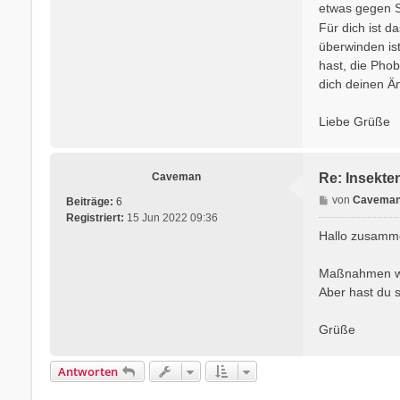
etwas gegen St
Für dich ist d
überwinden is
hast, die Phob
dich deinen Än
Liebe Grüße
Caveman
Re: Insekte
B
von
Cavema
Beiträge:
6
e
Registriert:
15 Jun 2022 09:36
i
Hallo zusamm
t
r
Maßnahmen wie
a
Aber hast du 
g
Grüße
Antworten