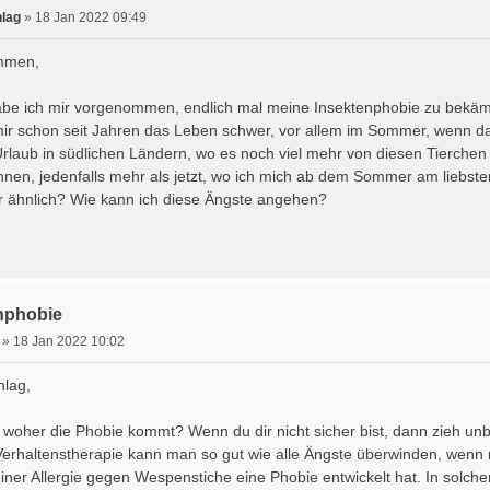
hlag
»
18 Jan 2022 09:49
mmen,
abe ich mir vorgenommen, endlich mal meine Insektenphobie zu bekäm
ir schon seit Jahren das Leben schwer, vor allem im Sommer, wenn da
rlaub in südlichen Ländern, wo es noch viel mehr von diesen Tierch
nnen, jedenfalls mehr als jetzt, wo ich mich ab dem Sommer am liebst
ar ähnlich? Wie kann ich diese Ängste angehen?
nphobie
»
18 Jan 2022 10:02
hlag,
 woher die Phobie kommt? Wenn du dir nicht sicher bist, dann zieh unb
 Verhaltenstherapie kann man so gut wie alle Ängste überwinden, wenn
iner Allergie gegen Wespenstiche eine Phobie entwickelt hat. In solche