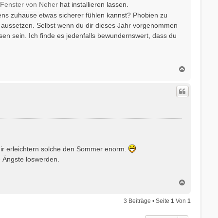
r Fenster von Neher
hat installieren lassen.
gstens zuhause etwas sicherer fühlen kannst? Phobien zu
ig aussetzen. Selbst wenn du dir dieses Jahr vorgenommen
en sein. Ich finde es jedenfalls bewundernswert, dass du
N
a
c
h
o
b
e
n
 Mir erleichtern solche den Sommer enorm.
e Ängste loswerden.
N
a
c
3 Beiträge • Seite
1
Von
1
h
o