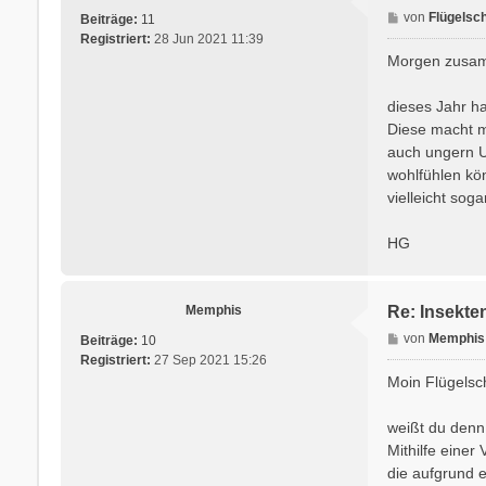
B
von
Flügelsc
Beiträge:
11
e
Registriert:
28 Jun 2021 11:39
i
Morgen zusa
t
r
dieses Jahr h
a
Diese macht m
g
auch ungern U
wohlfühlen kö
vielleicht sog
HG
Memphis
Re: Insekte
B
von
Memphis
Beiträge:
10
e
Registriert:
27 Sep 2021 15:26
i
Moin Flügelsc
t
r
weißt du denn
a
Mithilfe einer
g
die aufgrund e