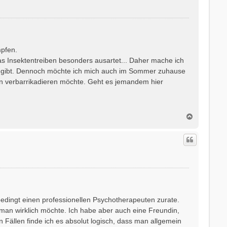
pfen.
s Insektentreiben besonders ausartet... Daher mache ich
en gibt. Dennoch möchte ich mich auch im Sommer zuhause
en verbarrikadieren möchte. Geht es jemandem hier
N
a
c
h
o
b
e
n
edingt einen professionellen Psychotherapeuten zurate.
 man wirklich möchte. Ich habe aber auch eine Freundin,
n Fällen finde ich es absolut logisch, dass man allgemein