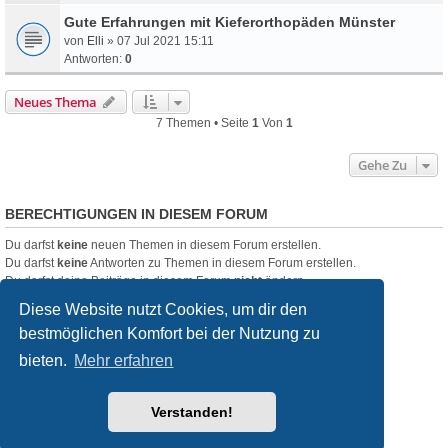
Gute Erfahrungen mit Kieferorthopäden Münster
von
Elli
» 07 Jul 2021 15:11
Antworten:
0
Neues Thema
7 Themen • Seite
1
Von
1
Gehe Zu
BERECHTIGUNGEN IN DIESEM FORUM
Du darfst
keine
neuen Themen in diesem Forum erstellen.
Du darfst
keine
Antworten zu Themen in diesem Forum erstellen.
Du darfst deine Beiträge in diesem Forum
nicht
ändern.
Du darfst deine Beiträge in diesem Forum
nicht
löschen.
Diese Website nutzt Cookies, um dir den
Du darfst
keine
Dateianhänge in diesem Forum erstellen.
bestmöglichen Komfort bei der Nutzung zu
Startseite
Foren-Übersicht
bieten.
Mehr erfahren
Powered by
phpBB
® Forum Software © phpBB Limited
Verstanden!
Deutsche Übersetzung durch
phpBB.de
Style
we_universal
created by INVENTEA & v12mike
Datenschutz
Nutzungsbedingungen