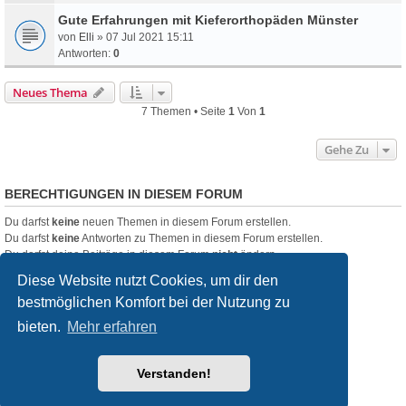
Gute Erfahrungen mit Kieferorthopäden Münster
von
Elli
» 07 Jul 2021 15:11
Antworten:
0
Neues Thema
7 Themen • Seite
1
Von
1
Gehe Zu
BERECHTIGUNGEN IN DIESEM FORUM
Du darfst
keine
neuen Themen in diesem Forum erstellen.
Du darfst
keine
Antworten zu Themen in diesem Forum erstellen.
Du darfst deine Beiträge in diesem Forum
nicht
ändern.
Du darfst deine Beiträge in diesem Forum
nicht
löschen.
Diese Website nutzt Cookies, um dir den
Du darfst
keine
Dateianhänge in diesem Forum erstellen.
bestmöglichen Komfort bei der Nutzung zu
Startseite
Foren-Übersicht
bieten.
Mehr erfahren
Powered by
phpBB
® Forum Software © phpBB Limited
Verstanden!
Deutsche Übersetzung durch
phpBB.de
Style
we_universal
created by INVENTEA & v12mike
Datenschutz
Nutzungsbedingungen