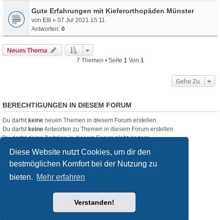
Gute Erfahrungen mit Kieferorthopäden Münster
von
Elli
» 07 Jul 2021 15:11
Antworten:
0
Neues Thema
7 Themen • Seite
1
Von
1
Gehe Zu
BERECHTIGUNGEN IN DIESEM FORUM
Du darfst
keine
neuen Themen in diesem Forum erstellen.
Du darfst
keine
Antworten zu Themen in diesem Forum erstellen.
Du darfst deine Beiträge in diesem Forum
nicht
ändern.
Du darfst deine Beiträge in diesem Forum
nicht
löschen.
Diese Website nutzt Cookies, um dir den
Du darfst
keine
Dateianhänge in diesem Forum erstellen.
bestmöglichen Komfort bei der Nutzung zu
Startseite
Foren-Übersicht
bieten.
Mehr erfahren
Powered by
phpBB
® Forum Software © phpBB Limited
Verstanden!
Deutsche Übersetzung durch
phpBB.de
Style
we_universal
created by INVENTEA & v12mike
Datenschutz
Nutzungsbedingungen