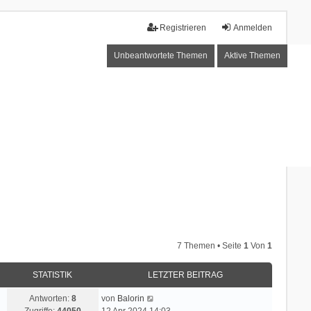
Registrieren
Anmelden
Unbeantwortete Themen
Aktive Themen
7 Themen • Seite
1
Von
1
STATISTIK
LETZTER BEITRAG
Antworten:
8
von
Balorin