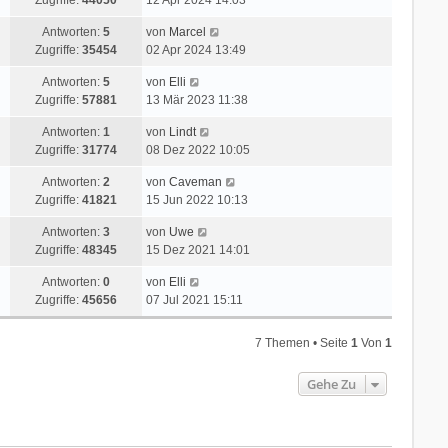
Zugriffe:
44050
12 Apr 2024 14:03
Antworten:
5
von
Marcel
Zugriffe:
35454
02 Apr 2024 13:49
Antworten:
5
von
Elli
Zugriffe:
57881
13 Mär 2023 11:38
Antworten:
1
von
Lindt
Zugriffe:
31774
08 Dez 2022 10:05
Antworten:
2
von
Caveman
Zugriffe:
41821
15 Jun 2022 10:13
Antworten:
3
von
Uwe
Zugriffe:
48345
15 Dez 2021 14:01
Antworten:
0
von
Elli
Zugriffe:
45656
07 Jul 2021 15:11
7 Themen • Seite
1
Von
1
Gehe Zu