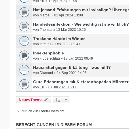
von
Elli
» 12 Apr 2024 11:48
Hat jemand Erfahrungen mit Invisalign? Überlege
von
Marcel
» 02 Apr 2024 13:08
Händedesinfektion - Wie wichtig ist sie wirklich?
von
Thomas
» 13 Mär 2023 10:26
Trockene Hände im Winter
von
Intra
» 08 Dez 2022 09:41
Insektenphobie
von
Flügelschlag
» 18 Jan 2022 09:49
Hausmittel gegen Erkältung - was hilft?
von
Diamant
» 14 Sep 2021 14:06
Gute Erfahrungen mit Kieferorthopäden Münster
von
Elli
» 07 Jul 2021 15:11
Neues Thema
Zurück Zur Foren-Übersicht
BERECHTIGUNGEN IN DIESEM FORUM