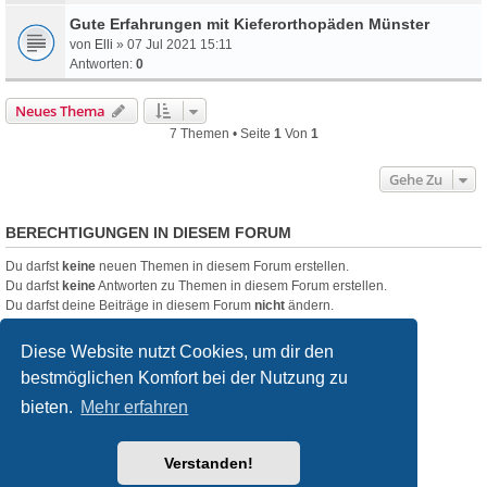
Gute Erfahrungen mit Kieferorthopäden Münster
von
Elli
» 07 Jul 2021 15:11
Antworten:
0
Neues Thema
7 Themen • Seite
1
Von
1
Gehe Zu
BERECHTIGUNGEN IN DIESEM FORUM
Du darfst
keine
neuen Themen in diesem Forum erstellen.
Du darfst
keine
Antworten zu Themen in diesem Forum erstellen.
Du darfst deine Beiträge in diesem Forum
nicht
ändern.
Du darfst deine Beiträge in diesem Forum
nicht
löschen.
Du darfst
keine
Dateianhänge in diesem Forum erstellen.
Diese Website nutzt Cookies, um dir den
bestmöglichen Komfort bei der Nutzung zu
Startseite
Foren-Übersicht
bieten.
Mehr erfahren
Powered by
phpBB
® Forum Software © phpBB Limited
Deutsche Übersetzung durch
phpBB.de
Verstanden!
Style
we_universal
created by INVENTEA & v12mike
Datenschutz
Nutzungsbedingungen