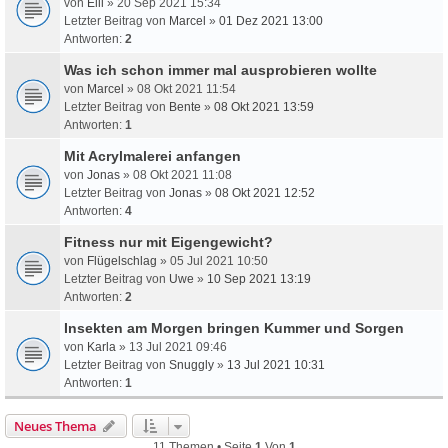
von
Elli
» 20 Sep 2021 15:34
Letzter Beitrag von
Marcel
»
01 Dez 2021 13:00
Antworten:
2
Was ich schon immer mal ausprobieren wollte
von
Marcel
» 08 Okt 2021 11:54
Letzter Beitrag von
Bente
»
08 Okt 2021 13:59
Antworten:
1
Mit Acrylmalerei anfangen
von
Jonas
» 08 Okt 2021 11:08
Letzter Beitrag von
Jonas
»
08 Okt 2021 12:52
Antworten:
4
Fitness nur mit Eigengewicht?
von
Flügelschlag
» 05 Jul 2021 10:50
Letzter Beitrag von
Uwe
»
10 Sep 2021 13:19
Antworten:
2
Insekten am Morgen bringen Kummer und Sorgen
von
Karla
» 13 Jul 2021 09:46
Letzter Beitrag von
Snuggly
»
13 Jul 2021 10:31
Antworten:
1
Neues Thema
11 Themen • Seite
1
Von
1