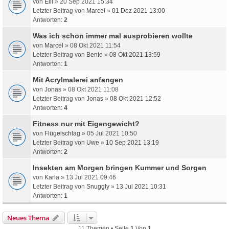
von
Elli
» 20 Sep 2021 15:34
Letzter Beitrag von
Marcel
»
01 Dez 2021 13:00
Antworten:
2
Was ich schon immer mal ausprobieren wollte
von
Marcel
» 08 Okt 2021 11:54
Letzter Beitrag von
Bente
»
08 Okt 2021 13:59
Antworten:
1
Mit Acrylmalerei anfangen
von
Jonas
» 08 Okt 2021 11:08
Letzter Beitrag von
Jonas
»
08 Okt 2021 12:52
Antworten:
4
Fitness nur mit Eigengewicht?
von
Flügelschlag
» 05 Jul 2021 10:50
Letzter Beitrag von
Uwe
»
10 Sep 2021 13:19
Antworten:
2
Insekten am Morgen bringen Kummer und Sorgen
von
Karla
» 13 Jul 2021 09:46
Letzter Beitrag von
Snuggly
»
13 Jul 2021 10:31
Antworten:
1
Neues Thema
11 Themen • Seite
1
Von
1