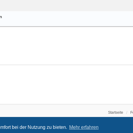
n
Startseite
F
mfort bei der Nutzung zu bieten.
Mehr erfahren