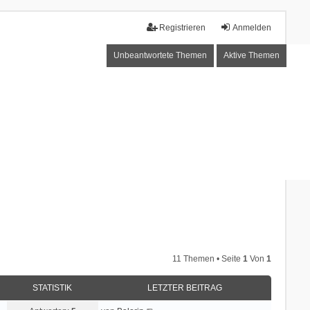
Registrieren
Anmelden
Unbeantwortete Themen
Aktive Themen
11 Themen • Seite
1
Von
1
STATISTIK
LETZTER BEITRAG