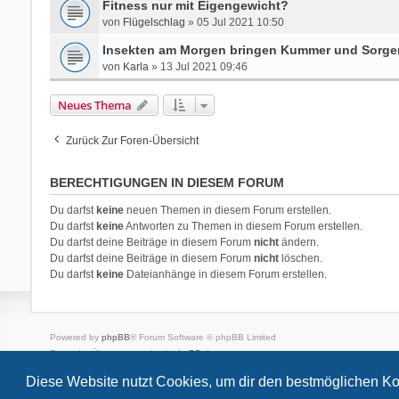
Fitness nur mit Eigengewicht?
von
Flügelschlag
» 05 Jul 2021 10:50
Insekten am Morgen bringen Kummer und Sorge
von
Karla
» 13 Jul 2021 09:46
Neues Thema
Zurück Zur Foren-Übersicht
BERECHTIGUNGEN IN DIESEM FORUM
Du darfst
keine
neuen Themen in diesem Forum erstellen.
Du darfst
keine
Antworten zu Themen in diesem Forum erstellen.
Du darfst deine Beiträge in diesem Forum
nicht
ändern.
Du darfst deine Beiträge in diesem Forum
nicht
löschen.
Du darfst
keine
Dateianhänge in diesem Forum erstellen.
Powered by
phpBB
® Forum Software © phpBB Limited
Deutsche Übersetzung durch
phpBB.de
Style
we_universal
created by INVENTEA & v12mike
Diese Website nutzt Cookies, um dir den bestmöglichen Ko
Datenschutz
Nutzungsbedingungen