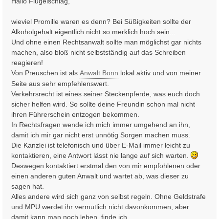
Hallo Flügelschlag,
t
r
wieviel Promille waren es denn? Bei Süßigkeiten sollte der
a
Alkoholgehalt eigentlich nicht so merklich hoch sein...
g
Und ohne einen Rechtsanwalt sollte man möglichst gar nichts
machen, also bloß nicht selbstständig auf das Schreiben
reagieren!
Von Preuschen ist als
Anwalt Bonn
lokal aktiv und von meiner
Seite aus sehr empfehlenswert.
Verkehrsrecht ist eines seiner Steckenpferde, was euch doch
sicher helfen wird. So sollte deine Freundin schon mal nicht
ihren Führerschein entzogen bekommen.
In Rechtsfragen wende ich mich immer umgehend an ihn,
damit ich mir gar nicht erst unnötig Sorgen machen muss.
Die Kanzlei ist telefonisch und über E-Mail immer leicht zu
kontaktieren, eine Antwort lässt nie lange auf sich warten.
Deswegen kontaktiert erstmal den von mir empfohlenen oder
einen anderen guten Anwalt und wartet ab, was dieser zu
sagen hat.
Alles andere wird sich ganz von selbst regeln. Ohne Geldstrafe
und MPU werdet ihr vermutlich nicht davonkommen, aber
damit kann man noch leben, finde ich.