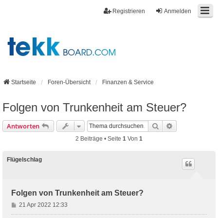
Registrieren
Anmelden
Startseite
Foren-Übersicht
Finanzen & Service
Folgen von Trunkenheit am Steuer?
Suche
Erweiterte Suc
Antworten
2 Beiträge • Seite
1
Von
1
Flügelschlag
Folgen von Trunkenheit am Steuer?
B
21 Apr 2022 12:33
e