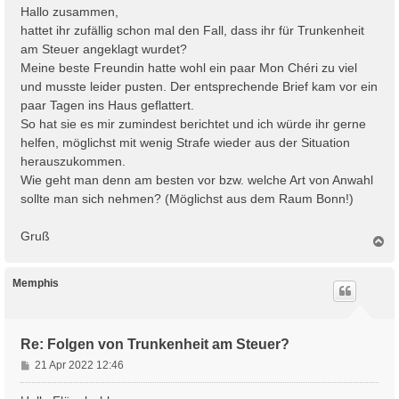
i
Hallo zusammen,
t
hattet ihr zufällig schon mal den Fall, dass ihr für Trunkenheit
r
am Steuer angeklagt wurdet?
a
Meine beste Freundin hatte wohl ein paar Mon Chéri zu viel
g
und musste leider pusten. Der entsprechende Brief kam vor ein
paar Tagen ins Haus geflattert.
So hat sie es mir zumindest berichtet und ich würde ihr gerne
helfen, möglichst mit wenig Strafe wieder aus der Situation
herauszukommen.
Wie geht man denn am besten vor bzw. welche Art von Anwahl
sollte man sich nehmen? (Möglichst aus dem Raum Bonn!)
Gruß
N
a
c
h
Memphis
o
b
e
n
Re: Folgen von Trunkenheit am Steuer?
B
21 Apr 2022 12:46
e
i