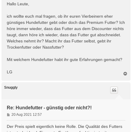
i
Hallo Leute,
t
r
ich wollte euch mal fragen, ob ihr euren Vierbeinern eher
a
günstiges Hundefutter gebt oder doch das Premium Futter? Ich
g
höre immer wieder, dass das Futter aus dem Discounter nichts
taugt, dann höre ich wieder, dass das Futter gut abschneidet.
Welches nehmt ihr? Macht ihr das Futter selbst, gebt ihr
Trockenfutter oder Nassfutter?
Mit welchem Hundefutter habt ihr gute Erfahrungen gemacht?
LG
N
a
c
h
Snuggly
o
b
e
n
Re: Hundefutter - günstig oder nicht?!
B
20 Aug 2021 12:57
e
i
Der Preis spielt eigentlich keine Rolle. Die Qualität des Futters
t