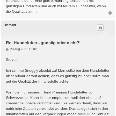
ist entscheidend. Eine gute Ernährung funktioniert mit
r
günstigen Produkten und auch mit teurem Hundefutter, wenn
a
die Qualität stimmt.
g
N
a
c
h
Diamant
o
b
e
n
Re: Hundefutter - günstig oder nicht?!
B
20 Aug 2021 13:02
e
i
Servus!
t
r
Ich stimme Snuggly absolut zu! Man sollte bei dem Hundefutter
a
nicht primär darauf achten, dass es günstig ist, eher sollte man
g
auf die Qualität der Inhaltsstoffe achten.
Wir holen für unseren Hund Premium Hundefutter von
Schwarzwaldi. Kann ich nur empfehlen, weil dort eben auf
chemische Inhalte verzichtet wird. Sie werben damit, dass nur
natürliche Zutaten verwendet werden. Das spiegelt sich in den
Inhaltsstoffen auf den Verpackungen wider. Mein Hund liebt es!