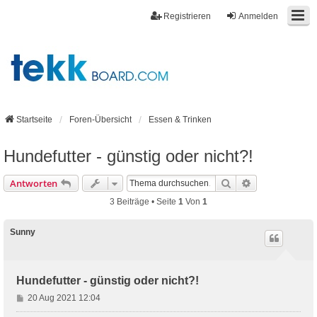
Registrieren
Anmelden
Startseite
Foren-Übersicht
Essen & Trinken
Hundefutter - günstig oder nicht?!
Suche
Erweiterte Suc
Antworten
3 Beiträge • Seite
1
Von
1
Sunny
Hundefutter - günstig oder nicht?!
B
20 Aug 2021 12:04
e