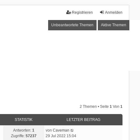
Registrieren
Anmelden
Unbeantwortete Themen
Aktive Themen
2 Themen • Seite
1
Von
1
STATISTIK
LETZTER BEITRAG
Antworten:
1
von
Caveman
Zugriffe:
57237
29 Jul 2022 15:04