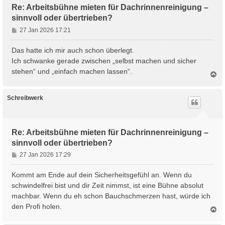
Re: Arbeitsbühne mieten für Dachrinnenreinigung –
sinnvoll oder übertrieben?
B
27 Jan 2026 17:21
e
i
Das hatte ich mir auch schon überlegt.
t
Ich schwanke gerade zwischen „selbst machen und sicher
r
stehen“ und „einfach machen lassen“.
N
a
a
g
c
h
Schreibwerk
o
b
e
n
Re: Arbeitsbühne mieten für Dachrinnenreinigung –
sinnvoll oder übertrieben?
B
27 Jan 2026 17:29
e
i
Kommt am Ende auf dein Sicherheitsgefühl an. Wenn du
t
schwindelfrei bist und dir Zeit nimmst, ist eine Bühne absolut
r
machbar. Wenn du eh schon Bauchschmerzen hast, würde ich
a
den Profi holen.
g
N
a