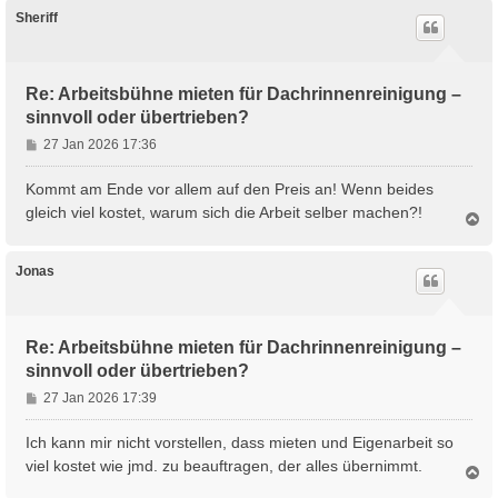
c
h
Sheriff
o
b
e
n
Re: Arbeitsbühne mieten für Dachrinnenreinigung –
sinnvoll oder übertrieben?
B
27 Jan 2026 17:36
e
i
Kommt am Ende vor allem auf den Preis an! Wenn beides
t
gleich viel kostet, warum sich die Arbeit selber machen?!
N
r
a
a
c
g
h
Jonas
o
b
e
n
Re: Arbeitsbühne mieten für Dachrinnenreinigung –
sinnvoll oder übertrieben?
B
27 Jan 2026 17:39
e
i
Ich kann mir nicht vorstellen, dass mieten und Eigenarbeit so
t
viel kostet wie jmd. zu beauftragen, der alles übernimmt.
N
r
a
a