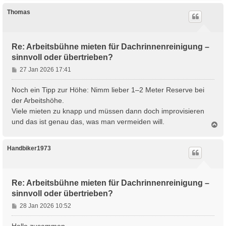
c
g
h
Thomas
o
b
e
n
Re: Arbeitsbühne mieten für Dachrinnenreinigung –
sinnvoll oder übertrieben?
B
27 Jan 2026 17:41
e
i
Noch ein Tipp zur Höhe: Nimm lieber 1–2 Meter Reserve bei
t
der Arbeitshöhe.
r
Viele mieten zu knapp und müssen dann doch improvisieren
a
und das ist genau das, was man vermeiden will.
g
N
a
c
h
Handbiker1973
o
b
e
n
Re: Arbeitsbühne mieten für Dachrinnenreinigung –
sinnvoll oder übertrieben?
B
28 Jan 2026 10:52
e
i
Hallo zusammen,