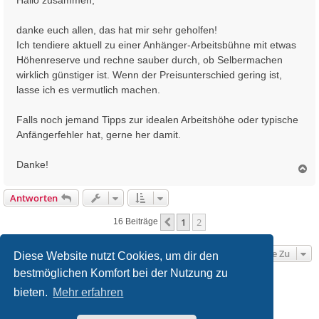
t
r
danke euch allen, das hat mir sehr geholfen!
a
Ich tendiere aktuell zu einer Anhänger-Arbeitsbühne mit etwas
g
Höhenreserve und rechne sauber durch, ob Selbermachen
wirklich günstiger ist. Wenn der Preisunterschied gering ist,
lasse ich es vermutlich machen.
Falls noch jemand Tipps zur idealen Arbeitshöhe oder typische
Anfängerfehler hat, gerne her damit.
Danke!
N
a
c
Antworten
h
o
1
2
Vorherige
16 Beiträge
b
e
n
Gehe Zu
Diese Website nutzt Cookies, um dir den
bestmöglichen Komfort bei der Nutzung zu
Startseite
Foren-Übersicht
bieten.
Mehr erfahren
Powered by
phpBB
® Forum Software © phpBB Limited